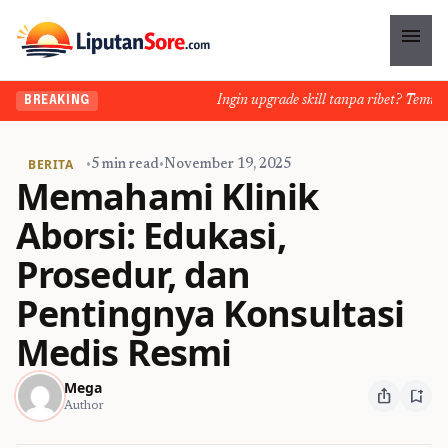
menu
Ingin upgrade skill tanpa ribet? Temukan ke
BREAKING
BERITA
•
5 min read
•
November 19, 2025
Memahami Klinik
Aborsi: Edukasi,
Prosedur, dan
Pentingnya Konsultasi
Medis Resmi
Mega
ios_share
bookmark_add
Author