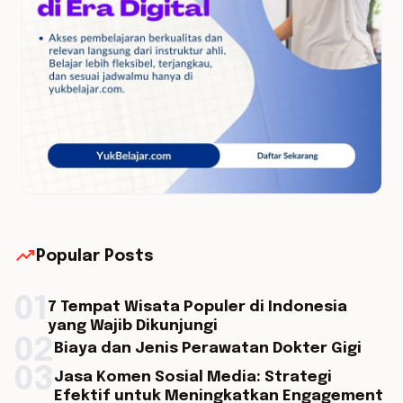
trending_up
Popular Posts
01
7 Tempat Wisata Populer di Indonesia
yang Wajib Dikunjungi
02
Biaya dan Jenis Perawatan Dokter Gigi
03
Jasa Komen Sosial Media: Strategi
Efektif untuk Meningkatkan Engagement