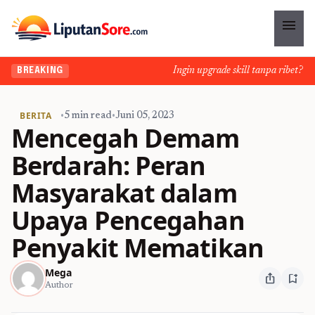
menu
Ingin upgrade skill tanpa ribet? Temu
BREAKING
BERITA
•
5 min read
•
Juni 05, 2023
Mencegah Demam
Berdarah: Peran
Masyarakat dalam
Upaya Pencegahan
Penyakit Mematikan
Mega
ios_share
bookmark_add
Author