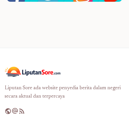
Liputan Sore ada website penyedia berita dalam negeri
secara aktual dan terpercaya
public
alternate_email
rss_feed