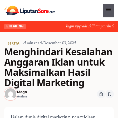
menu
Ingin upgrade skill tanpa ribet? Tem
BREAKING
BERITA
•
5 min read
•
Desember 03, 2025
Menghindari Kesalahan
Anggaran Iklan untuk
Maksimalkan Hasil
Digital Marketing
Mega
ios_share
bookmark_add
Author
Dalam dunia digital marketing, pengelolaan