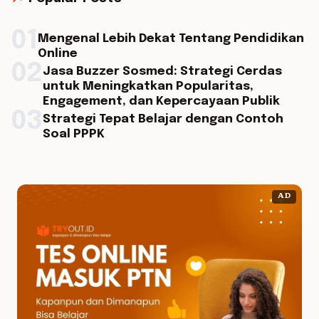
01
Mengenal Lebih Dekat Tentang Pendidikan
Online
02
Jasa Buzzer Sosmed: Strategi Cerdas
untuk Meningkatkan Popularitas,
Engagement, dan Kepercayaan Publik
03
Strategi Tepat Belajar dengan Contoh
Soal PPPK
AD