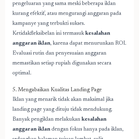
pengeluaran yang sama meski beberapa iklan
kurang efektif, atau mengurangi anggaran pada
kampanye yang terbukti sukses.
Ketidakfleksibelan ini termasuk
kesalahan
anggaran iklan
, karena dapat menurunkan ROI.
Evaluasi rutin dan penyesuaian anggaran
memastikan setiap rupiah digunakan secara
optimal.
5. Mengabaikan Kualitas Landing Page
Iklan yang menarik tidak akan maksimal jika
landing page yang dituju tidak mendukung.
Banyak pengiklan melakukan
kesalahan
anggaran iklan
dengan fokus hanya pada iklan,