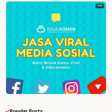
AD
trending_up
Popular Posts