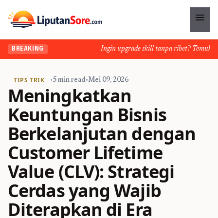
menu
Ingin upgrade skill tanpa ribet? Temukan kela
BREAKING
TIPS TRIK
•
5 min read
•
Mei 09, 2026
Meningkatkan
Keuntungan Bisnis
Berkelanjutan dengan
Customer Lifetime
Value (CLV): Strategi
Cerdas yang Wajib
Diterapkan di Era