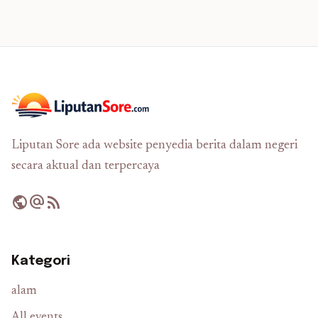
Liputan Sore ada website penyedia berita dalam negeri
secara aktual dan terpercaya
public
alternate_email
rss_feed
Kategori
alam
All events