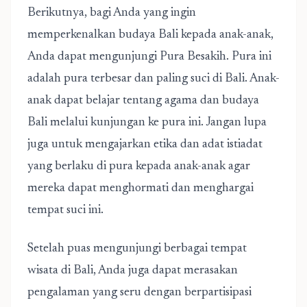
Berikutnya, bagi Anda yang ingin
memperkenalkan budaya Bali kepada anak-anak,
Anda dapat mengunjungi Pura Besakih. Pura ini
adalah pura terbesar dan paling suci di Bali. Anak-
anak dapat belajar tentang agama dan budaya
Bali melalui kunjungan ke pura ini. Jangan lupa
juga untuk mengajarkan etika dan adat istiadat
yang berlaku di pura kepada anak-anak agar
mereka dapat menghormati dan menghargai
tempat suci ini.
Setelah puas mengunjungi berbagai tempat
wisata di Bali, Anda juga dapat merasakan
pengalaman yang seru dengan berpartisipasi