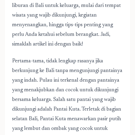
liburan di Bali untuk keluarga, mulai dari tempat
wisata yang wajib dikunjungi, kegiatan
menyenangkan, hingga tips-tips penting yang
perlu Anda ketahui sebelum berangkat. Jadi,
simaklah artikel ini dengan baik!
Pertama-tama, tidak lengkap rasanya jika
berkunjung ke Bali tanpa mengunjungi pantainya
yang indah. Pulau ini terkenal dengan pantainya
yang menakjubkan dan cocok untuk dikunjungi
bersama keluarga. Salah satu pantai yang wajib
dikunjungi adalah Pantai Kuta. Terletak di bagian
selatan Bali, Pantai Kuta menawarkan pasir putih
yang lembut dan ombak yang cocok untuk