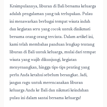
Kesimpulannya, liburan di Bali bersama keluarga
adalah pengalaman yang tak terlupakan. Pulau
ini menawarkan berbagai tempat wisata indah
dan kegiatan seru yang cocok untuk dinikmati
bersama orang-orang tercinta. Dalam artikel ini,
kami telah membahas panduan lengkap tentang
liburan di Bali untuk keluarga, mulai dari tempat
wisata yang wajib dikunjungi, kegiatan
menyenangkan, hingga tips-tips penting yang
perlu Anda ketahui sebelum berangkat. Jadi,
jangan ragu untuk merencanakan liburan
keluarga Anda ke Bali dan nikmati keindahan
pulau ini dalam santai bersama keluarga!