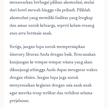
menawarkan berbagai pilihan akomodasi, mulai
dari hotel mewah hingga vila pribadi. Pilihlah
akomodasi yang memiliki fasilitas yang lengkap
dan aman untuk keluarga, seperti kolam renang
atau area bermain anak.
Ketiga, jangan lupa untuk mempersiapkan
itinerary liburan Anda dengan baik. Rencanakan
kunjungan ke tempat-tempat wisata yang akan
dikunjungi sehingga Anda dapat mengatur waktu
dengan efisien. Jangan lupa juga untuk
menyesuaikan kegiatan dengan usia anak-anak
agar mereka tetap terlibat dan terhibur selama
perjalanan.