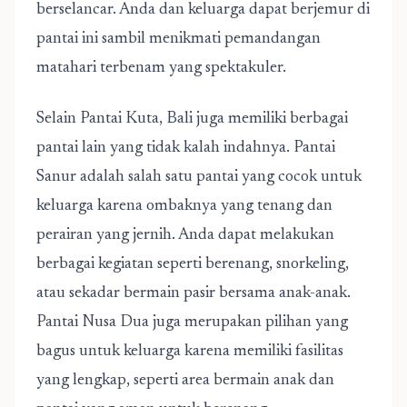
berselancar. Anda dan keluarga dapat berjemur di
pantai ini sambil menikmati pemandangan
matahari terbenam yang spektakuler.
Selain Pantai Kuta, Bali juga memiliki berbagai
pantai lain yang tidak kalah indahnya. Pantai
Sanur adalah salah satu pantai yang cocok untuk
keluarga karena ombaknya yang tenang dan
perairan yang jernih. Anda dapat melakukan
berbagai kegiatan seperti berenang, snorkeling,
atau sekadar bermain pasir bersama anak-anak.
Pantai Nusa Dua juga merupakan pilihan yang
bagus untuk keluarga karena memiliki fasilitas
yang lengkap, seperti area bermain anak dan