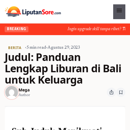
menu
Ingin upgrade skill tanpa ribet? Temukan
BREAKING
BERITA
•
5 min read
•
Agustus 29, 2023
Judul: Panduan
Lengkap Liburan di Bali
untuk Keluarga
Mega
ios_share
bookmark_add
Author