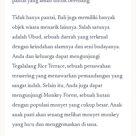
pantai yang aman untuk berenang.
Tidak hanya pantai, Bali juga memiliki banyak
objek wisata menarik lainnya. Salah satunya
adalah Ubud, sebuah daerah yang terkenal
dengan keindahan alamnya dan seni budayanya.
Anda dan keluarga dapat mengunjungi
Tegalalang Rice Terrace, sebuah persawahan
terasering yang menawarkan pemandangan yang
sangat indah. Selain itu, Anda juga dapat
mengunjungi Monkey Forest, sebuah hutan
dengan populasi monyet yang cukup besar. Anak-
anak pasti akan senang melihat monyet-monkey
yang lucu dan menggemaskan di sana.