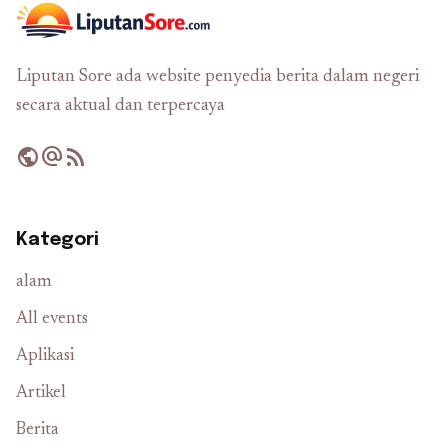
Liputan Sore ada website penyedia berita dalam negeri
secara aktual dan terpercaya
public
alternate_email
rss_feed
Kategori
alam
All events
Aplikasi
Artikel
Berita