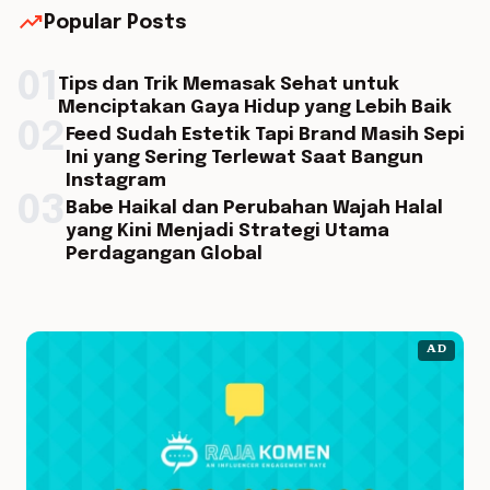
trending_up
Popular Posts
01
Tips dan Trik Memasak Sehat untuk
Menciptakan Gaya Hidup yang Lebih Baik
02
Feed Sudah Estetik Tapi Brand Masih Sepi
Ini yang Sering Terlewat Saat Bangun
Instagram
03
Babe Haikal dan Perubahan Wajah Halal
yang Kini Menjadi Strategi Utama
Perdagangan Global
AD