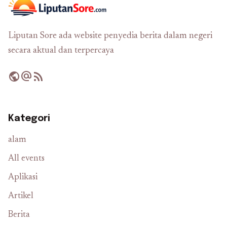
Liputan Sore ada website penyedia berita dalam negeri
secara aktual dan terpercaya
public
alternate_email
rss_feed
Kategori
alam
All events
Aplikasi
Artikel
Berita