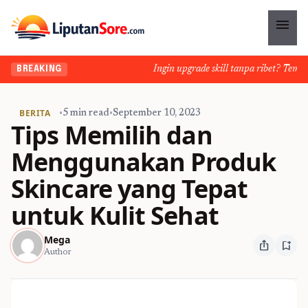
menu
Ingin upgrade skill tanpa ribet? Temukan 
BREAKING
BERITA
•
5 min read
•
September 10, 2023
Tips Memilih dan
Menggunakan Produk
Skincare yang Tepat
untuk Kulit Sehat
Mega
ios_share
bookmark_add
Author