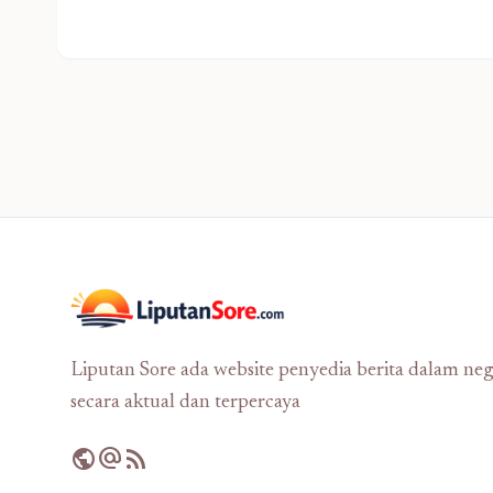
Liputan Sore ada website penyedia berita dalam neg
secara aktual dan terpercaya
public
alternate_email
rss_feed