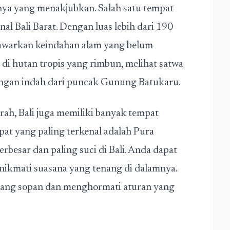
nya yang menakjubkan. Salah satu tempat
al Bali Barat. Dengan luas lebih dari 190
enawarkan keindahan alam yang belum
di hutan tropis yang rimbun, melihat satwa
angan indah dari puncak Gunung Batukaru.
rah, Bali juga memiliki banyak tempat
pat yang paling terkenal adalah Pura
rbesar dan paling suci di Bali. Anda dapat
ikmati suasana yang tenang di dalamnya.
yang sopan dan menghormati aturan yang