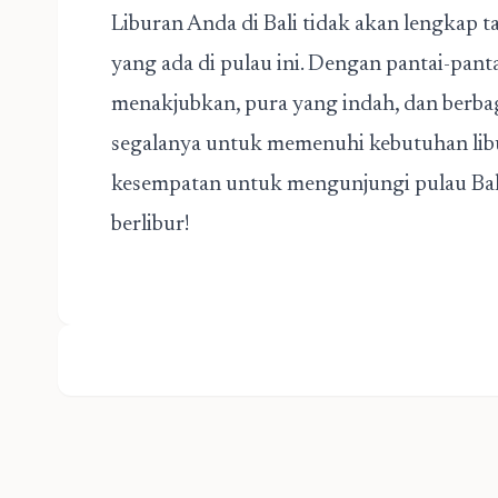
Liburan Anda di Bali tidak akan lengkap
yang ada di pulau ini. Dengan pantai-pan
menakjubkan, pura yang indah, dan berbag
segalanya untuk memenuhi kebutuhan libu
kesempatan untuk mengunjungi pulau Bali
berlibur!