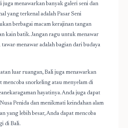
ali juga menawarkan banyak galeri seni dan
onal yang terkenal adalah Pasar Seni
mukan berbagai macam kerajinan tangan
 dan kain batik. Jangan ragu untuk menawar
ena tawar-menawar adalah bagian dari budaya
atan luar ruangan, Bali juga menawarkan
t mencoba snorkeling atau menyelam di
eanekaragaman hayatinya. Anda juga dapat
u Nusa Penida dan menikmati keindahan alam
an yang lebih besar, Anda dapat mencoba
 di Bali.