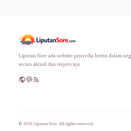
Liputan Sore ada website penyedia berita dalam neg
secara aktual dan terpercaya
public
alternate_email
rss_feed
© 2026 Liputan Sore. All rights reserved.