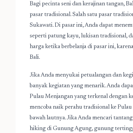
Bagi pecinta seni dan kerajinan tangan, B
pasar tradisional. Salah satu pasar tradisi
Sukawati. Di pasar ini, Anda dapat mene
seperti patung kayu, lukisan tradisional,
harga ketika berbelanja di pasar ini, kar
Bali.
Jika Anda menyukai petualangan dan kegi
banyak kegiatan yang menarik. Anda dapa
Pulau Menjangan yang terkenal dengan k
mencoba naik perahu tradisional ke Pula
bawah lautnya. Jika Anda mencari tantang
hiking di Gunung Agung, gunung tertinggi