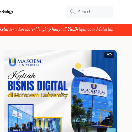
search
k
Religi
 materi lengkap hanya di YukBelajar.com. Mulai langkah suksesmu hari ini! • 
AD