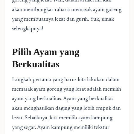
goreng yang lezat. Nah, dalam artikel ini, kita
akan membongkar rahasia memasak ayam goreng
yang membuatnya lezat dan gurih. Yuk, simak
selengkapnya!
Pilih Ayam yang
Berkualitas
Langkah pertama yang harus kita lakukan dalam
memasak ayam goreng yang lezat adalah memilih
ayam yang berkualitas. Ayam yang berkualitas
akan menghasilkan daging yang lebih empuk dan
lezat. Sebaiknya, kita memilih ayam kampung
yang segar. Ayam kampung memiliki tekstur