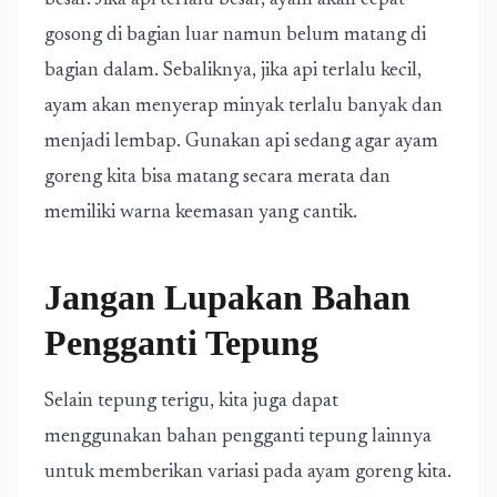
besar. Jika api terlalu besar, ayam akan cepat
gosong di bagian luar namun belum matang di
bagian dalam. Sebaliknya, jika api terlalu kecil,
ayam akan menyerap minyak terlalu banyak dan
menjadi lembap. Gunakan api sedang agar ayam
goreng kita bisa matang secara merata dan
memiliki warna keemasan yang cantik.
Jangan Lupakan Bahan
Pengganti Tepung
Selain tepung terigu, kita juga dapat
menggunakan bahan pengganti tepung lainnya
untuk memberikan variasi pada ayam goreng kita.