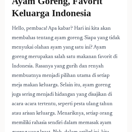
Ayam Goreng, Favorit
Keluarga Indonesia
Hello, pembaca! Apa kabar? Hari ini kita akan
membahas tentang ayam goreng. Siapa yang tidak
menyukai olahan ayam yang satu ini? Ayam
goreng merupakan salah satu makanan favorit di
Indonesia. Rasanya yang gurih dan renyah
membuatnya menjadi pilihan utama di setiap
meja makan keluarga. Selain itu, ayam goreng
juga sering menjadi hidangan yang disajikan di
acara-acara tertentu, seperti pesta ulang tahun
atau arisan keluarga. Menariknya, setiap orang
memiliki rahasia sendiri dalam memasak ayam