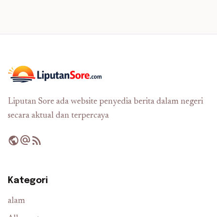
Liputan Sore ada website penyedia berita dalam negeri
secara aktual dan terpercaya
public
alternate_email
rss_feed
Kategori
alam