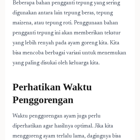
Beberapa bahan pengganti tepung yang sering
digunakan antara lain tepung beras, tepung
maizena, atau tepung roti. Penggunaan bahan
pengganti tepung ini akan memberikan tekstur
yang lebih renyah pada ayam goreng kita. Kita
bisa mencoba berbagai variasi untuk menemukan
yang paling disukai oleh keluarga kita.
Perhatikan Waktu
Penggorengan
Waktu penggorengan ayam juga perlu
diperhatikan agar hasilnya optimal. Jika kita
menggoreng ayam terlalu lama, dagingnya bisa