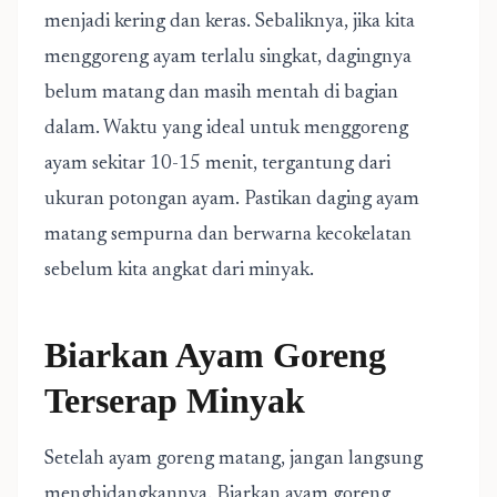
menjadi kering dan keras. Sebaliknya, jika kita
menggoreng ayam terlalu singkat, dagingnya
belum matang dan masih mentah di bagian
dalam. Waktu yang ideal untuk menggoreng
ayam sekitar 10-15 menit, tergantung dari
ukuran potongan ayam. Pastikan daging ayam
matang sempurna dan berwarna kecokelatan
sebelum kita angkat dari minyak.
Biarkan Ayam Goreng
Terserap Minyak
Setelah ayam goreng matang, jangan langsung
menghidangkannya. Biarkan ayam goreng