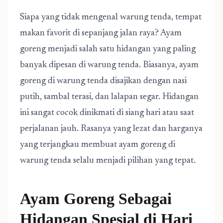
Siapa yang tidak mengenal warung tenda, tempat
makan favorit di sepanjang jalan raya? Ayam
goreng menjadi salah satu hidangan yang paling
banyak dipesan di warung tenda. Biasanya, ayam
goreng di warung tenda disajikan dengan nasi
putih, sambal terasi, dan lalapan segar. Hidangan
ini sangat cocok dinikmati di siang hari atau saat
perjalanan jauh. Rasanya yang lezat dan harganya
yang terjangkau membuat ayam goreng di
warung tenda selalu menjadi pilihan yang tepat.
Ayam Goreng Sebagai
Hidangan Spesial di Hari