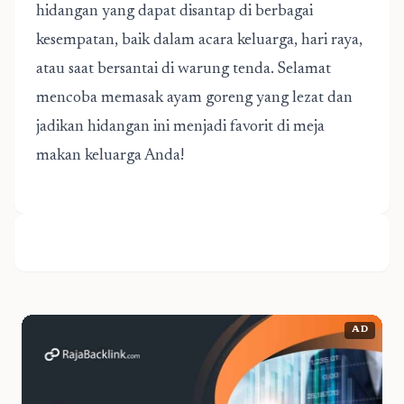
hidangan yang dapat disantap di berbagai
kesempatan, baik dalam acara keluarga, hari raya,
atau saat bersantai di warung tenda. Selamat
mencoba memasak ayam goreng yang lezat dan
jadikan hidangan ini menjadi favorit di meja
makan keluarga Anda!
AD