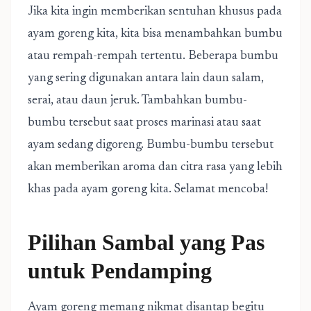
Jika kita ingin memberikan sentuhan khusus pada
ayam goreng kita, kita bisa menambahkan bumbu
atau rempah-rempah tertentu. Beberapa bumbu
yang sering digunakan antara lain daun salam,
serai, atau daun jeruk. Tambahkan bumbu-
bumbu tersebut saat proses marinasi atau saat
ayam sedang digoreng. Bumbu-bumbu tersebut
akan memberikan aroma dan citra rasa yang lebih
khas pada ayam goreng kita. Selamat mencoba!
Pilihan Sambal yang Pas
untuk Pendamping
Ayam goreng memang nikmat disantap begitu