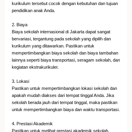
kurikulum tersebut cocok dengan kebutuhan dan tujuan
pendidikan anak Anda.
2. Biaya
Biaya sekolah internasional di Jakarta dapat sangat
bervariasi, tergantung pada sekolah yang dipilih dan
kurikulum yang ditawarkan. Pastikan untuk
mempertimbangkan biaya sekolah dan biaya tambahan
lainnya seperti biaya transportasi, seragam sekolah, dan
kegiatan ekstrakurikuler.
3. Lokasi
Pastikan untuk mempertimbangkan lokasi sekolah dan
apakah mudah diakses dari tempat tinggal Anda. Jika
sekolah berada jauh dari tempat tinggal, maka pastikan
untuk mempertimbangkan biaya dan waktu transportasi.
4. Prestasi Akademik
Pastikan untuk melihat prestasi akademik sekolah,