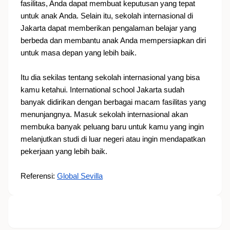
fasilitas, Anda dapat membuat keputusan yang tepat
untuk anak Anda. Selain itu, sekolah internasional di
Jakarta dapat memberikan pengalaman belajar yang
berbeda dan membantu anak Anda mempersiapkan diri
untuk masa depan yang lebih baik.
Itu dia sekilas tentang sekolah internasional yang bisa
kamu ketahui. International school Jakarta sudah
banyak didirikan dengan berbagai macam fasilitas yang
menunjangnya. Masuk sekolah internasional akan
membuka banyak peluang baru untuk kamu yang ingin
melanjutkan studi di luar negeri atau ingin mendapatkan
pekerjaan yang lebih baik.
Referensi:
Global Sevilla