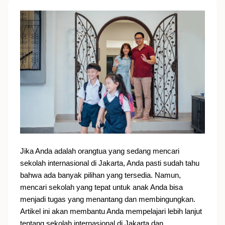
Jika Anda adalah orangtua yang sedang mencari
sekolah internasional di Jakarta, Anda pasti sudah tahu
bahwa ada banyak pilihan yang tersedia. Namun,
mencari sekolah yang tepat untuk anak Anda bisa
menjadi tugas yang menantang dan membingungkan.
Artikel ini akan membantu Anda mempelajari lebih lanjut
tentang sekolah internasional di Jakarta dan