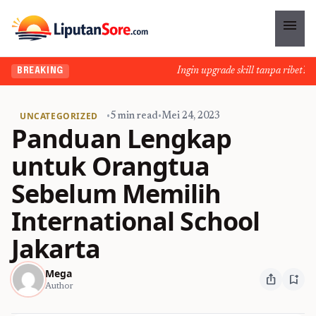
menu
Ingin upgrade skill tanpa ribet? Tem
BREAKING
UNCATEGORIZED
•
5 min read
•
Mei 24, 2023
Panduan Lengkap
untuk Orangtua
Sebelum Memilih
International School
Jakarta
Mega
ios_share
bookmark_add
Author