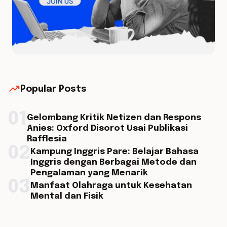
trending_up
Popular Posts
01
Gelombang Kritik Netizen dan Respons
Anies: Oxford Disorot Usai Publikasi
Rafflesia
02
Kampung Inggris Pare: Belajar Bahasa
Inggris dengan Berbagai Metode dan
Pengalaman yang Menarik
03
Manfaat Olahraga untuk Kesehatan
Mental dan Fisik