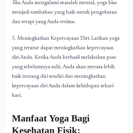
Jika Anda mengalami masalah mental, yoga bisa
menjadi tambahan yang baik untuk pengobatan
dan terapi yang Anda terima.
5. Meningkatkan Kepercayaan Diri: Latihan yoga
yang teratur dapat meningkatkan kepercayaan
diri Anda. Ketika Anda berhasil melakukan pose
yang sebelumnya sulit, Anda akan merasa lebih
baik tentang diri sendiri dan meningkatkan
kepercayaan diri Anda dalam kehidupan sehari-
hari.
Manfaat Yoga Bagi
Kesehatan Fisik: