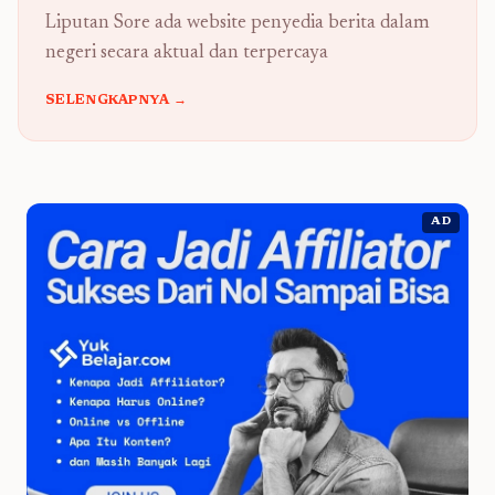
Liputan Sore ada website penyedia berita dalam
negeri secara aktual dan terpercaya
SELENGKAPNYA →
AD