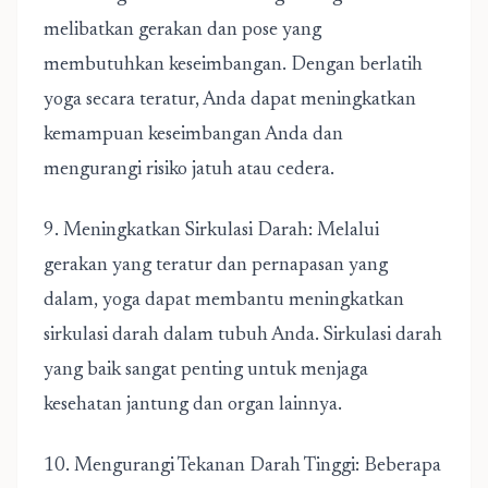
melibatkan gerakan dan pose yang
membutuhkan keseimbangan. Dengan berlatih
yoga secara teratur, Anda dapat meningkatkan
kemampuan keseimbangan Anda dan
mengurangi risiko jatuh atau cedera.
9. Meningkatkan Sirkulasi Darah: Melalui
gerakan yang teratur dan pernapasan yang
dalam, yoga dapat membantu meningkatkan
sirkulasi darah dalam tubuh Anda. Sirkulasi darah
yang baik sangat penting untuk menjaga
kesehatan jantung dan organ lainnya.
10. Mengurangi Tekanan Darah Tinggi: Beberapa