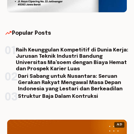
trending_up
Popular Posts
01
Raih Keunggulan Kompetitif di Dunia Kerja:
Jurusan Teknik Industri Bandung
Universitas Ma’soem dengan Biaya Hemat
dan Prospek Karier Luas
02
Dari Sabang untuk Nusantara: Seruan
Gerakan Rakyat Mengawal Masa Depan
Indonesia yang Lestari dan Berkeadilan
03
Struktur Baja Dalam Kontruksi
AD