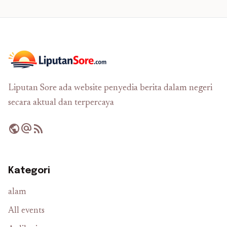
Liputan Sore ada website penyedia berita dalam negeri
secara aktual dan terpercaya
public
alternate_email
rss_feed
Kategori
alam
All events