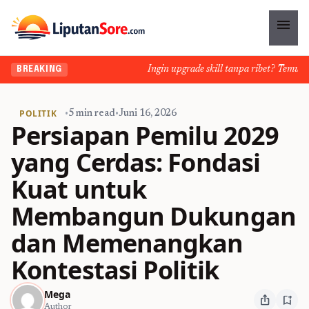
menu
Ingin upgrade skill tanpa ribet? Temukan kel
BREAKING
POLITIK
•
5 min read
•
Juni 16, 2026
Persiapan Pemilu 2029
yang Cerdas: Fondasi
Kuat untuk
Membangun Dukungan
dan Memenangkan
Kontestasi Politik
Mega
ios_share
bookmark_add
Author