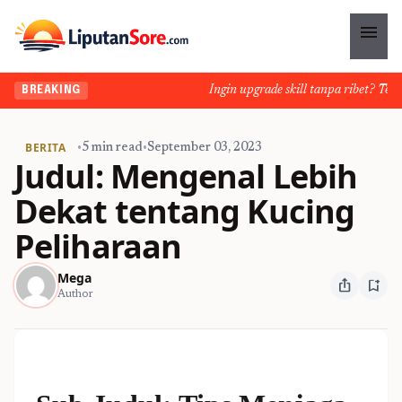
menu
Ingin upgrade skill tanpa ribet? Temuka
BREAKING
BERITA
•
5 min read
•
September 03, 2023
Judul: Mengenal Lebih
Dekat tentang Kucing
Peliharaan
Mega
ios_share
bookmark_add
Author