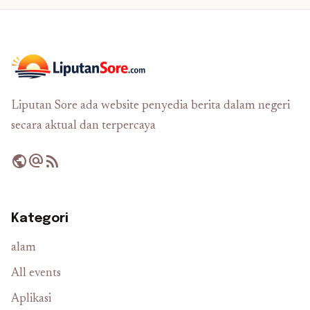
Liputan Sore ada website penyedia berita dalam negeri
secara aktual dan terpercaya
public
alternate_email
rss_feed
Kategori
alam
All events
Aplikasi