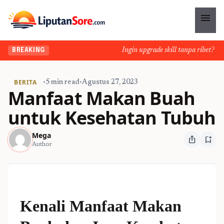
menu
Ingin upgrade skill tanpa ribet? Temu
BREAKING
BERITA
•
5 min read
•
Agustus 27, 2023
Manfaat Makan Buah
untuk Kesehatan Tubuh
Mega
ios_share
bookmark_add
Author
Kenali Manfaat Makan