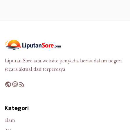
Liputan Sore ada website penyedia berita dalam negeri
secara aktual dan terpercaya
public
alternate_email
rss_feed
Kategori
alam