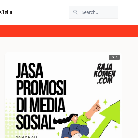
search
k
Religi
AD