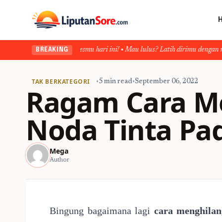
angkah suksesmu hari ini! • Mau lulus? Latih dirimu dengan ribuan soal akur
BREAKING
TAK BERKATEGORI
•
5 min read
•
September 06, 2022
Ragam Cara M
Noda Tinta Pad
Mega
Author
Bingung bagaimana lagi
cara menghilan