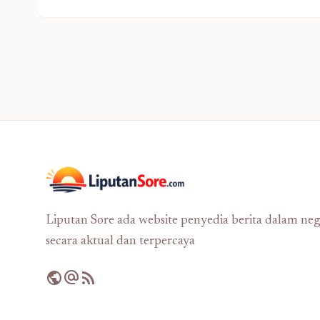
Liputan Sore ada website penyedia berita dalam neg
secara aktual dan terpercaya
public
alternate_email
rss_feed