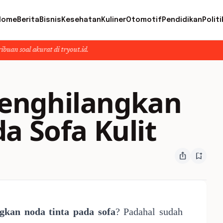
Home
Berita
Bisnis
Kesehatan
Kuliner
Otomotif
Pendidikan
Politi
at di tryout.id.
enghilangkan
a Sofa Kulit
ios_share
bookmark_add
gkan noda tinta pada sofa
? Padahal sudah