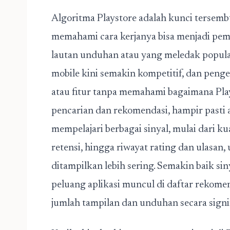
Algoritma Playstore adalah kunci tersembu
memahami cara kerjanya bisa menjadi pemb
lautan unduhan atau yang meledak popula
mobile kini semakin kompetitif, dan pe
atau fitur tanpa memahami bagaimana Play
pencarian dan rekomendasi, hampir pasti 
mempelajari berbagai sinyal, mulai dari ku
retensi, hingga riwayat rating dan ulasan
ditampilkan lebih sering. Semakin baik sin
peluang aplikasi muncul di daftar rekom
jumlah tampilan dan unduhan secara signi