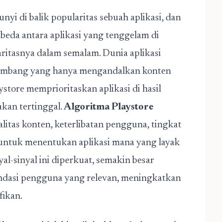
nyi di balik popularitas sebuah aplikasi, dan
eda antara aplikasi yang tenggelam di
ritasnya dalam semalam. Dunia aplikasi
ngembang yang hanya mengandalkan konten
store memprioritaskan aplikasi di hasil
akan tertinggal.
Algoritma Playstore
alitas konten, keterlibatan pengguna, tingkat
, untuk menentukan aplikasi mana yang layak
yal-sinyal ini diperkuat, semakin besar
endasi pengguna yang relevan, meningkatkan
fikan.