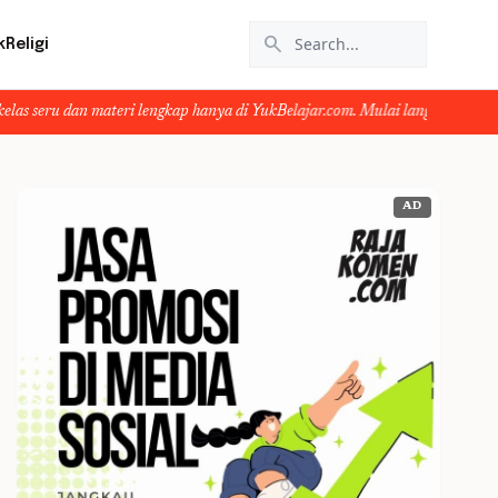
search
k
Religi
eri lengkap hanya di YukBelajar.com. Mulai langkah suksesmu hari ini! • Mau 
AD