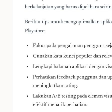
berkelanjutan yang harus dipelihara seiri
Berikut tips untuk mengoptimalkan aplikas
Playstore:
Fokus pada pengalaman pengguna seja
Gunakan kata kunci populer dan releva
Lengkapi halaman aplikasi dengan vis
Perhatikan feedback pengguna dan upd
meningkatkan rating.
Lakukan A/B testing pada elemen vis
efektif menarik perhatian.