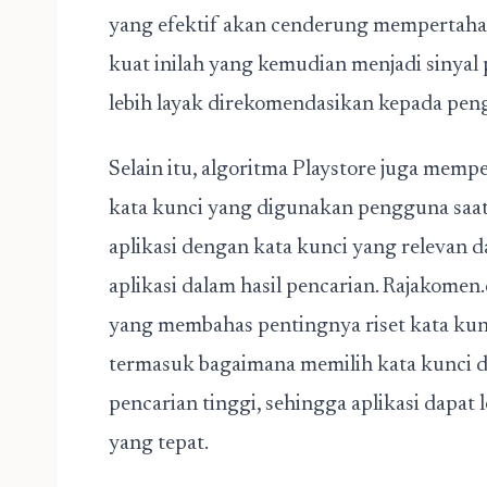
yang efektif akan cenderung mempertahan
kuat inilah yang kemudian menjadi sinyal p
lebih layak direkomendasikan kepada pen
Selain itu, algoritma Playstore juga memp
kata kunci yang digunakan pengguna saat 
aplikasi dengan kata kunci yang relevan 
aplikasi dalam hasil pencarian. Rajakome
yang membahas pentingnya riset kata kunc
termasuk bagaimana memilih kata kunci 
pencarian tinggi, sehingga aplikasi dapat
yang tepat.