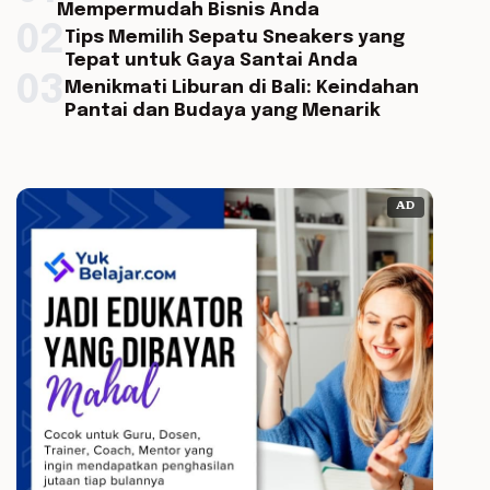
Mempermudah Bisnis Anda
02
Tips Memilih Sepatu Sneakers yang
Tepat untuk Gaya Santai Anda
03
Menikmati Liburan di Bali: Keindahan
Pantai dan Budaya yang Menarik
AD