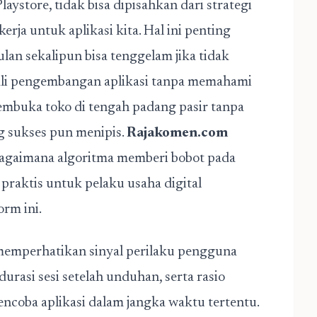
laystore, tidak bisa dipisahkan dari strategi
rja untuk aplikasi kita. Hal ini penting
lan sekalipun bisa tenggelam jika tidak
wali pengembangan aplikasi tanpa memahami
embuka toko di tengah padang pasir tanpa
g sukses pun menipis.
Rajakomen.com
agaimana algoritma memberi bobot pada
praktis untuk pelaku usaha digital
rm ini.
emperhatikan sinyal perilaku pengguna
durasi sesi setelah unduhan, serta rasio
encoba aplikasi dalam jangka waktu tertentu.