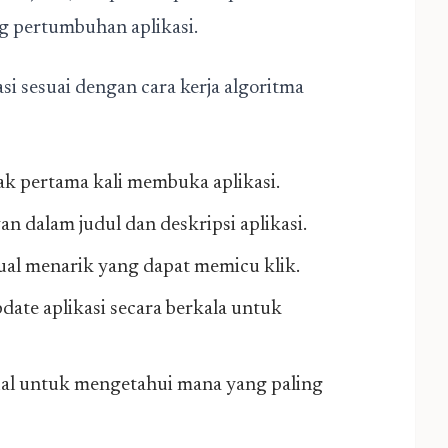
ng pertumbuhan aplikasi.
i sesuai dengan cara kerja algoritma
k pertama kali membuka aplikasi.
n dalam judul dan deskripsi aplikasi.
ual menarik yang dapat memicu klik.
ate aplikasi secara berkala untuk
ual untuk mengetahui mana yang paling