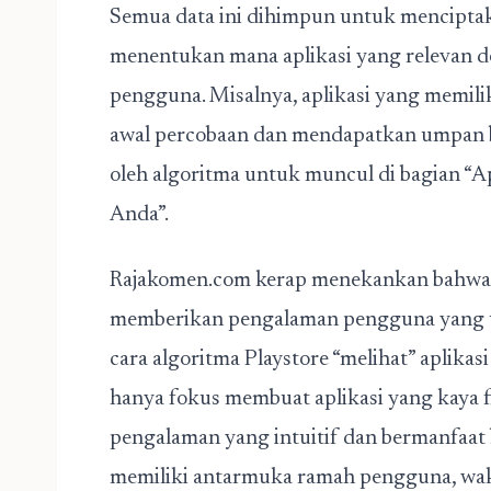
Semua data ini dihimpun untuk mencipta
menentukan mana aplikasi yang relevan d
pengguna. Misalnya, aplikasi yang memilik
awal percobaan dan mendapatkan umpan b
oleh algoritma untuk muncul di bagian “A
Anda”.
Rajakomen.com kerap menekankan bahwa
memberikan pengalaman pengguna yang 
cara algoritma Playstore “melihat” aplikas
hanya fokus membuat aplikasi yang kaya 
pengalaman yang intuitif dan bermanfaat 
memiliki antarmuka ramah pengguna, wakt