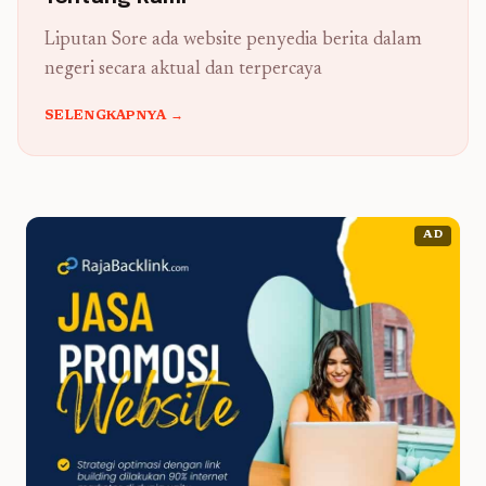
Liputan Sore ada website penyedia berita dalam
negeri secara aktual dan terpercaya
SELENGKAPNYA →
AD