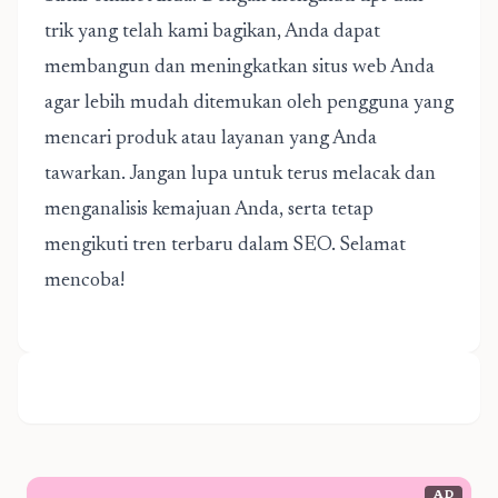
trik yang telah kami bagikan, Anda dapat
membangun dan meningkatkan situs web Anda
agar lebih mudah ditemukan oleh pengguna yang
mencari produk atau layanan yang Anda
tawarkan. Jangan lupa untuk terus melacak dan
menganalisis kemajuan Anda, serta tetap
mengikuti tren terbaru dalam SEO. Selamat
mencoba!
AD