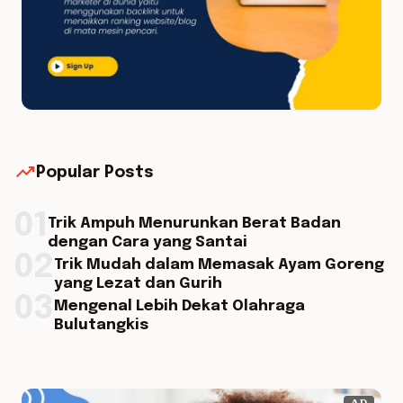
trending_up
Popular Posts
01
Trik Ampuh Menurunkan Berat Badan
dengan Cara yang Santai
02
Trik Mudah dalam Memasak Ayam Goreng
yang Lezat dan Gurih
03
Mengenal Lebih Dekat Olahraga
Bulutangkis