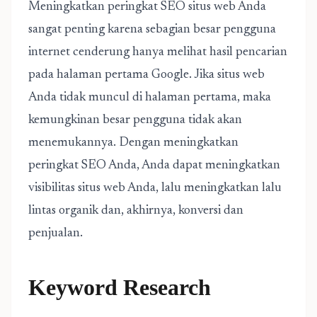
Meningkatkan peringkat SEO situs web Anda
sangat penting karena sebagian besar pengguna
internet cenderung hanya melihat hasil pencarian
pada halaman pertama Google. Jika situs web
Anda tidak muncul di halaman pertama, maka
kemungkinan besar pengguna tidak akan
menemukannya. Dengan meningkatkan
peringkat SEO Anda, Anda dapat meningkatkan
visibilitas situs web Anda, lalu meningkatkan lalu
lintas organik dan, akhirnya, konversi dan
penjualan.
Keyword Research