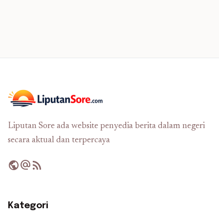
Liputan Sore ada website penyedia berita dalam negeri
secara aktual dan terpercaya
public
alternate_email
rss_feed
Kategori