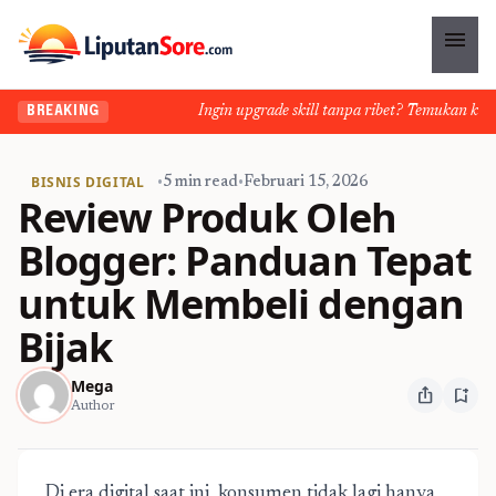
menu
Ingin upgrade skill tanpa ribet? Temukan kelas se
BREAKING
BISNIS DIGITAL
•
5 min read
•
Februari 15, 2026
Review Produk Oleh
Blogger: Panduan Tepat
untuk Membeli dengan
Bijak
Mega
ios_share
bookmark_add
Author
Di era digital saat ini, konsumen tidak lagi hanya