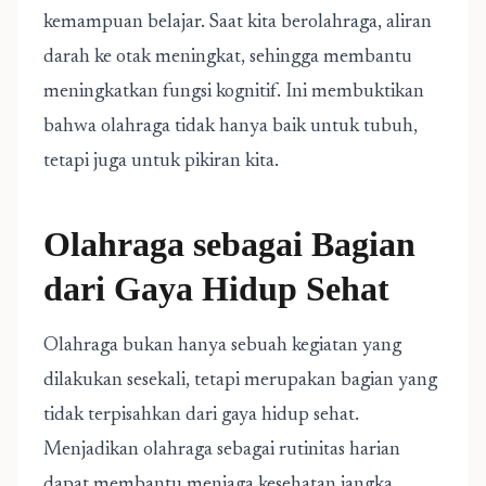
kemampuan belajar. Saat kita berolahraga, aliran
darah ke otak meningkat, sehingga membantu
meningkatkan fungsi kognitif. Ini membuktikan
bahwa olahraga tidak hanya baik untuk tubuh,
tetapi juga untuk pikiran kita.
Olahraga sebagai Bagian
dari Gaya Hidup Sehat
Olahraga bukan hanya sebuah kegiatan yang
dilakukan sesekali, tetapi merupakan bagian yang
tidak terpisahkan dari gaya hidup sehat.
Menjadikan olahraga sebagai rutinitas harian
dapat membantu menjaga kesehatan jangka