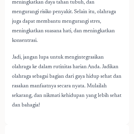
meningkatkan daya tahan tubuh, dan
mengurangi risiko penyakit. Selain itu, olahraga
juga dapat membantu mengurangi stres,
meningkatkan suasana hati, dan meningkatkan
konsentrasi.
Jadi, jangan lupa untuk mengintegrasikan
olahraga ke dalam rutinitas harian Anda. Jadikan
olahraga sebagai bagian dari gaya hidup sehat dan
rasakan manfaatnya secara nyata. Mulailah
sekarang, dan nikmati kehidupan yang lebih sehat
dan bahagia!