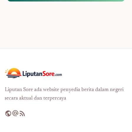
Liputan Sore ada website penyedia berita dalam negeri
secara aktual dan terpercaya
public
alternate_email
rss_feed