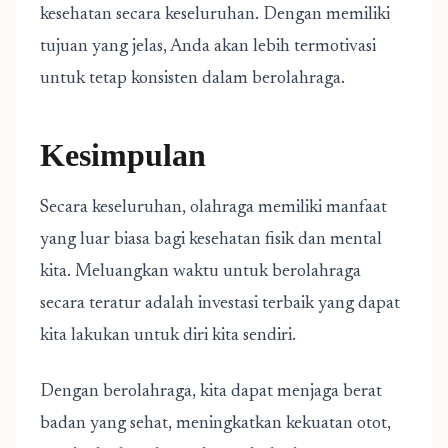
kesehatan secara keseluruhan. Dengan memiliki
tujuan yang jelas, Anda akan lebih termotivasi
untuk tetap konsisten dalam berolahraga.
Kesimpulan
Secara keseluruhan, olahraga memiliki manfaat
yang luar biasa bagi kesehatan fisik dan mental
kita. Meluangkan waktu untuk berolahraga
secara teratur adalah investasi terbaik yang dapat
kita lakukan untuk diri kita sendiri.
Dengan berolahraga, kita dapat menjaga berat
badan yang sehat, meningkatkan kekuatan otot,