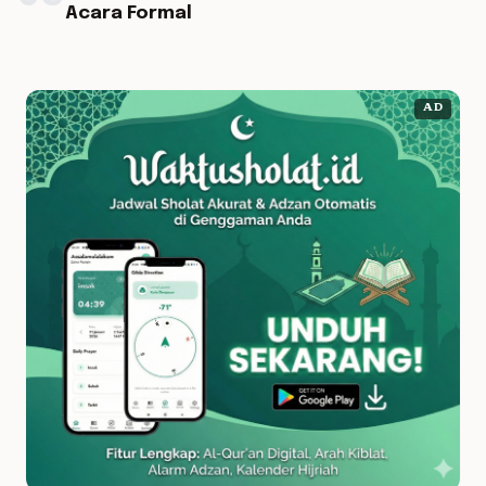
Acara Formal
AD