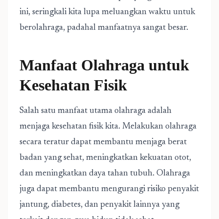
ini, seringkali kita lupa meluangkan waktu untuk
berolahraga, padahal manfaatnya sangat besar.
Manfaat Olahraga untuk
Kesehatan Fisik
Salah satu manfaat utama olahraga adalah
menjaga kesehatan fisik kita. Melakukan olahraga
secara teratur dapat membantu menjaga berat
badan yang sehat, meningkatkan kekuatan otot,
dan meningkatkan daya tahan tubuh. Olahraga
juga dapat membantu mengurangi risiko penyakit
jantung, diabetes, dan penyakit lainnya yang