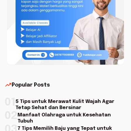
trending_up
Popular Posts
01
5 Tips untuk Merawat Kulit Wajah Agar
Tetap Sehat dan Bersinar
02
Manfaat Olahraga untuk Kesehatan
Tubuh
03
7 Tips Memilih Baju yang Tepat untuk