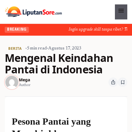
menu
Ingin upgrade skill tanpa ribet? Temuka
BREAKING
BERITA
•
5 min read
•
Agustus 17, 2023
Mengenal Keindahan
Pantai di Indonesia
Mega
ios_share
bookmark_add
Author
Pesona Pantai yang