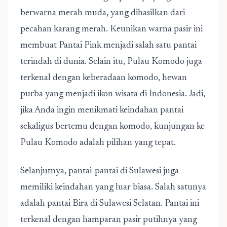
berwarna merah muda, yang dihasilkan dari
pecahan karang merah. Keunikan warna pasir ini
membuat Pantai Pink menjadi salah satu pantai
terindah di dunia. Selain itu, Pulau Komodo juga
terkenal dengan keberadaan komodo, hewan
purba yang menjadi ikon wisata di Indonesia. Jadi,
jika Anda ingin menikmati keindahan pantai
sekaligus bertemu dengan komodo, kunjungan ke
Pulau Komodo adalah pilihan yang tepat.
Selanjutnya, pantai-pantai di Sulawesi juga
memiliki keindahan yang luar biasa. Salah satunya
adalah pantai Bira di Sulawesi Selatan. Pantai ini
terkenal dengan hamparan pasir putihnya yang