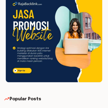
trending_up
Popular Posts