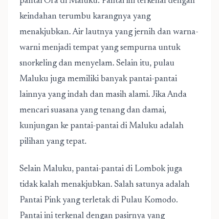
pantai Ora di Maluku. Pantai ini terkenal dengan
keindahan terumbu karangnya yang
menakjubkan. Air lautnya yang jernih dan warna-
warni menjadi tempat yang sempurna untuk
snorkeling dan menyelam. Selain itu, pulau
Maluku juga memiliki banyak pantai-pantai
lainnya yang indah dan masih alami. Jika Anda
mencari suasana yang tenang dan damai,
kunjungan ke pantai-pantai di Maluku adalah
pilihan yang tepat.
Selain Maluku, pantai-pantai di Lombok juga
tidak kalah menakjubkan. Salah satunya adalah
Pantai Pink yang terletak di Pulau Komodo.
Pantai ini terkenal dengan pasirnya yang