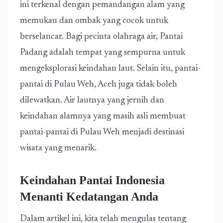
ini terkenal dengan pemandangan alam yang
memukau dan ombak yang cocok untuk
berselancar. Bagi pecinta olahraga air, Pantai
Padang adalah tempat yang sempurna untuk
mengeksplorasi keindahan laut. Selain itu, pantai-
pantai di Pulau Weh, Aceh juga tidak boleh
dilewatkan. Air lautnya yang jernih dan
keindahan alamnya yang masih asli membuat
pantai-pantai di Pulau Weh menjadi destinasi
wisata yang menarik.
Keindahan Pantai Indonesia
Menanti Kedatangan Anda
Dalam artikel ini, kita telah mengulas tentang