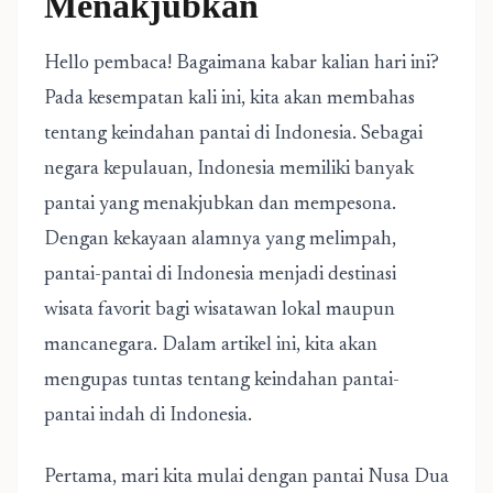
Menakjubkan
Hello pembaca! Bagaimana kabar kalian hari ini?
Pada kesempatan kali ini, kita akan membahas
tentang keindahan pantai di Indonesia. Sebagai
negara kepulauan, Indonesia memiliki banyak
pantai yang menakjubkan dan mempesona.
Dengan kekayaan alamnya yang melimpah,
pantai-pantai di Indonesia menjadi destinasi
wisata favorit bagi wisatawan lokal maupun
mancanegara. Dalam artikel ini, kita akan
mengupas tuntas tentang keindahan pantai-
pantai indah di Indonesia.
Pertama, mari kita mulai dengan pantai Nusa Dua