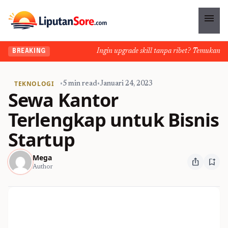
menu
Ingin upgrade skill tanpa ribet? Temukan kelas
BREAKING
TEKNOLOGI
•
5 min read
•
Januari 24, 2023
Sewa Kantor
Terlengkap untuk Bisnis
Startup
Mega
ios_share
bookmark_add
Author