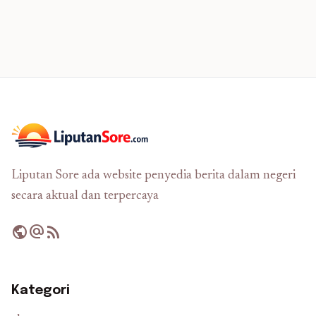
Liputan Sore ada website penyedia berita dalam negeri
secara aktual dan terpercaya
public
alternate_email
rss_feed
Kategori