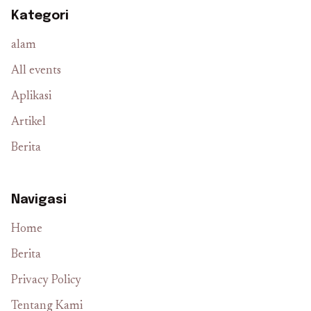
Kategori
alam
All events
Aplikasi
Artikel
Berita
Navigasi
Home
Berita
Privacy Policy
Tentang Kami