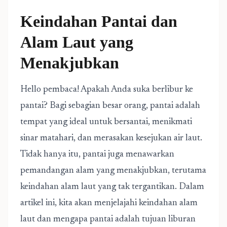
Keindahan Pantai dan
Alam Laut yang
Menakjubkan
Hello pembaca! Apakah Anda suka berlibur ke
pantai? Bagi sebagian besar orang, pantai adalah
tempat yang ideal untuk bersantai, menikmati
sinar matahari, dan merasakan kesejukan air laut.
Tidak hanya itu, pantai juga menawarkan
pemandangan alam yang menakjubkan, terutama
keindahan alam laut yang tak tergantikan. Dalam
artikel ini, kita akan menjelajahi keindahan alam
laut dan mengapa pantai adalah tujuan liburan