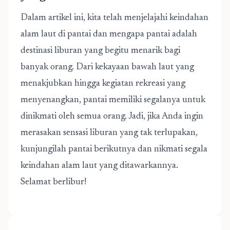
Dalam artikel ini, kita telah menjelajahi keindahan
alam laut di pantai dan mengapa pantai adalah
destinasi liburan yang begitu menarik bagi
banyak orang. Dari kekayaan bawah laut yang
menakjubkan hingga kegiatan rekreasi yang
menyenangkan, pantai memiliki segalanya untuk
dinikmati oleh semua orang. Jadi, jika Anda ingin
merasakan sensasi liburan yang tak terlupakan,
kunjungilah pantai berikutnya dan nikmati segala
keindahan alam laut yang ditawarkannya.
Selamat berlibur!