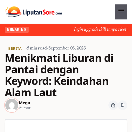
menu
Ingin upgrade skill tanpa ribet? Tem
BREAKING
BERITA
•
5 min read
•
September 03, 2023
Menikmati Liburan di
Pantai dengan
Keyword: Keindahan
Alam Laut
Mega
ios_share
bookmark_add
Author