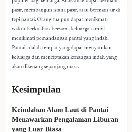
populer bagi keluarga. Anak-anak dapat bermain
pasir, membangun istana pasir, atau bermain air di
tepi pantai. Orang tua pun dapat menikmati
waktu berkualitas bersama keluarga sambil
menikmati pemandangan pantai yang indah.
Pantai adalah tempat yang dapat menyatukan
keluarga dan menciptakan kenangan indah yang
akan dikenang sepanjang masa.
Kesimpulan
Keindahan Alam Laut di Pantai
Menawarkan Pengalaman Liburan
yang Luar Biasa