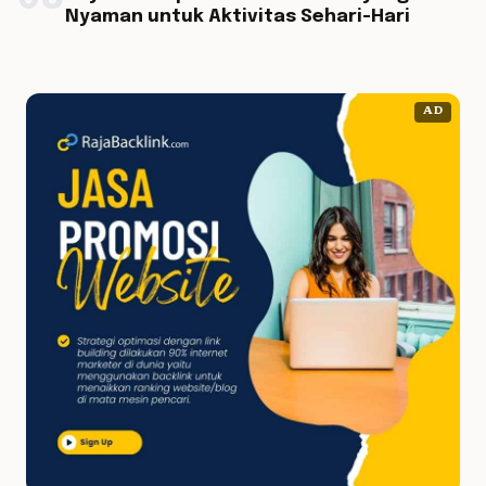
Nyaman untuk Aktivitas Sehari-Hari
AD