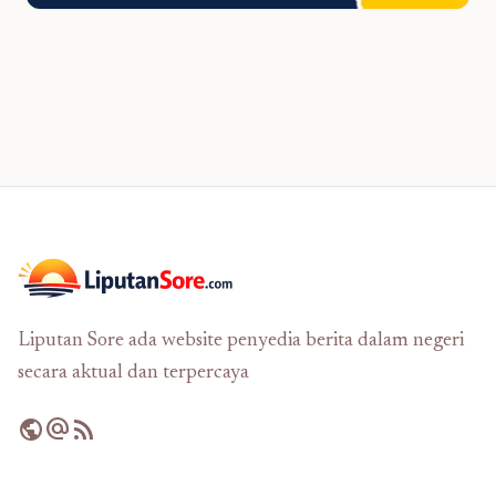
Liputan Sore ada website penyedia berita dalam negeri
secara aktual dan terpercaya
public
alternate_email
rss_feed