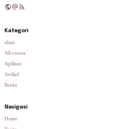
public
alternate_email
rss_feed
Kategori
alam
All events
Aplikasi
Artikel
Berita
Navigasi
Home