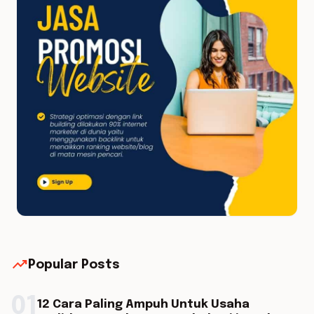
trending_up
Popular Posts
01
12 Cara Paling Ampuh Untuk Usaha