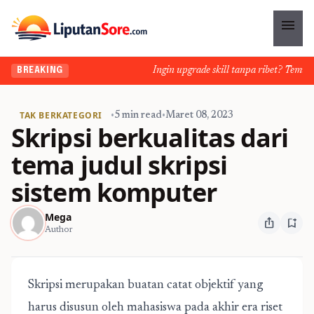
menu
Ingin upgrade skill tanpa ribet? Temukan k
BREAKING
TAK BERKATEGORI
•
5 min read
•
Maret 08, 2023
Skripsi berkualitas dari
tema judul skripsi
sistem komputer
Mega
ios_share
bookmark_add
Author
Skripsi merupakan buatan catat objektif yang
harus disusun oleh mahasiswa pada akhir era riset