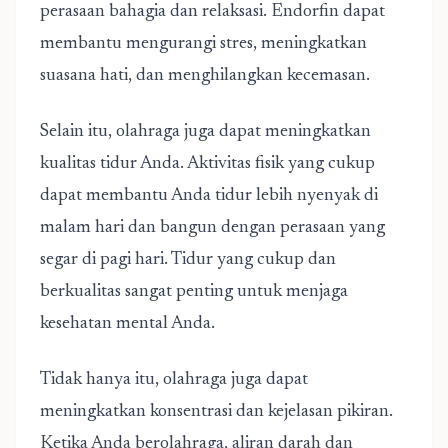
perasaan bahagia dan relaksasi. Endorfin dapat
membantu mengurangi stres, meningkatkan
suasana hati, dan menghilangkan kecemasan.
Selain itu, olahraga juga dapat meningkatkan
kualitas tidur Anda. Aktivitas fisik yang cukup
dapat membantu Anda tidur lebih nyenyak di
malam hari dan bangun dengan perasaan yang
segar di pagi hari. Tidur yang cukup dan
berkualitas sangat penting untuk menjaga
kesehatan mental Anda.
Tidak hanya itu, olahraga juga dapat
meningkatkan konsentrasi dan kejelasan pikiran.
Ketika Anda berolahraga, aliran darah dan