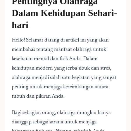
Pentingnya Olahraga
Dalam Kehidupan Sehari-
hari
Hello! Selamat datang di artikel ini yang akan
membahas tentang manfaat olahraga untuk
kesehatan mental dan fisik Anda. Dalam
kehidupan modern yang serba sibuk dan stres,
olahraga menjadi salah satu kegiatan yang sangat
penting untuk menjaga keseimbangan antara
tubuh dan pikiran Anda.
Bagi sebagian orang, olahraga mungkin hanya
dianggap sebagai sarana untuk menjaga