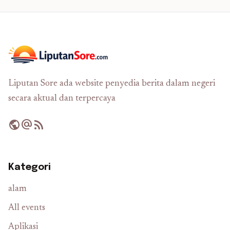
Liputan Sore ada website penyedia berita dalam negeri
secara aktual dan terpercaya
public
alternate_email
rss_feed
Kategori
alam
All events
Aplikasi