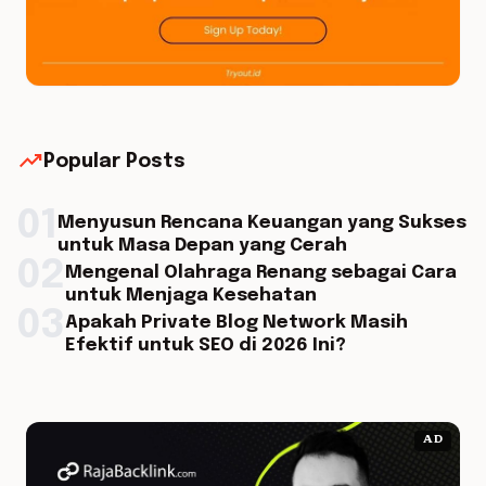
trending_up
Popular Posts
01
Menyusun Rencana Keuangan yang Sukses
untuk Masa Depan yang Cerah
02
Mengenal Olahraga Renang sebagai Cara
untuk Menjaga Kesehatan
03
Apakah Private Blog Network Masih
Efektif untuk SEO di 2026 Ini?
AD