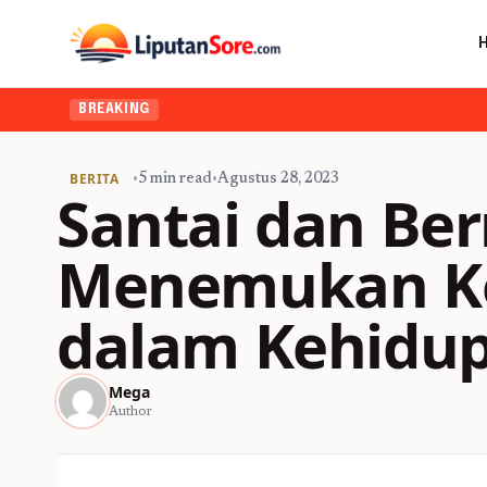
BREAKING
BERITA
•
5 min read
•
Agustus 28, 2023
Santai dan Be
Menemukan K
dalam Kehidu
Mega
Author