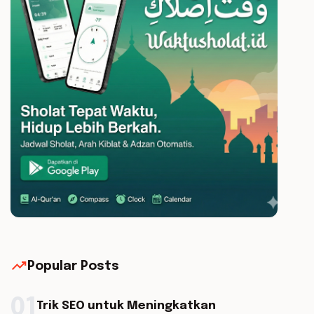
trending_up
Popular Posts
01
Trik SEO untuk Meningkatkan