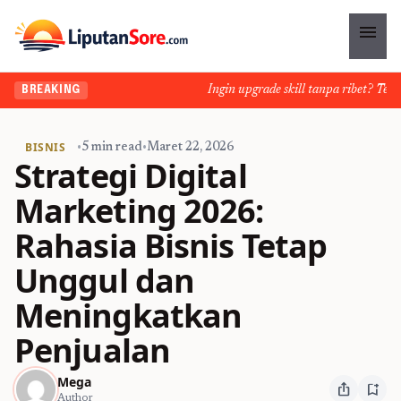
menu
Ingin upgrade skill tanpa ribet? Temukan
BREAKING
BISNIS
•
5 min read
•
Maret 22, 2026
Strategi Digital
Marketing 2026:
Rahasia Bisnis Tetap
Unggul dan
Meningkatkan
Penjualan
Mega
ios_share
bookmark_add
Author