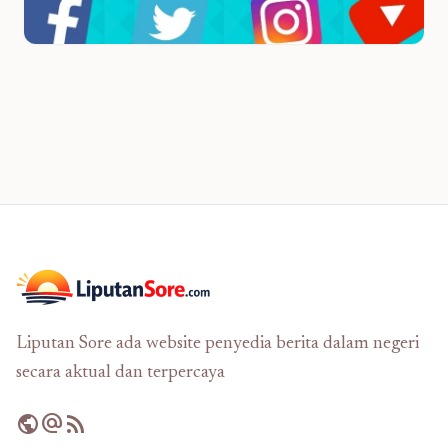
Liputan Sore ada website penyedia berita dalam negeri
secara aktual dan terpercaya
public
alternate_email
rss_feed