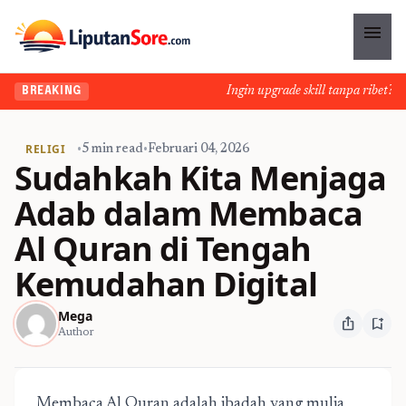
menu
Ingin upgrade skill tanpa ribet? Tem
BREAKING
RELIGI
•
5 min read
•
Februari 04, 2026
Sudahkah Kita Menjaga
Adab dalam Membaca
Al Quran di Tengah
Kemudahan Digital
Mega
ios_share
bookmark_add
Author
Membaca Al Quran adalah ibadah yang mulia,