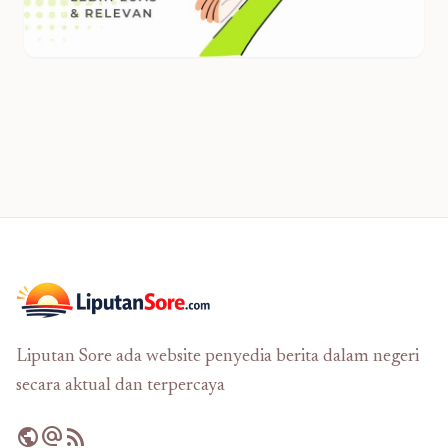
Liputan Sore ada website penyedia berita dalam negeri
secara aktual dan terpercaya
public
alternate_email
rss_feed