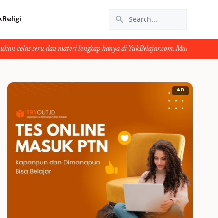
search
k
Religi
an materi lengkap hanya di YukBelajar.com. Mulai langkah suksesmu hari ini! 
AD