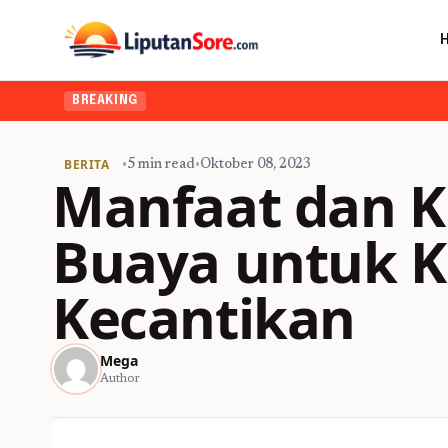
BREAKING
BERITA
•
5 min read
•
Oktober 08, 2023
Manfaat dan K
Buaya untuk K
Kecantikan
Mega
Author