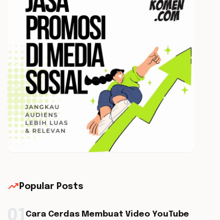
trending_up
Popular Posts
01
Cara Cerdas Membuat Video YouTube