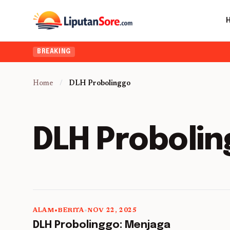
BREAKING
Home
/
DLH Probolinggo
DLH Proboli
ALAM
•
BERITA
•
NOV 22, 2025
5 min read
DLH Probolinggo: Menjaga