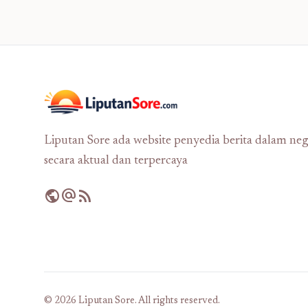
Liputan Sore ada website penyedia berita dalam neg
secara aktual dan terpercaya
public
alternate_email
rss_feed
© 2026 Liputan Sore. All rights reserved.