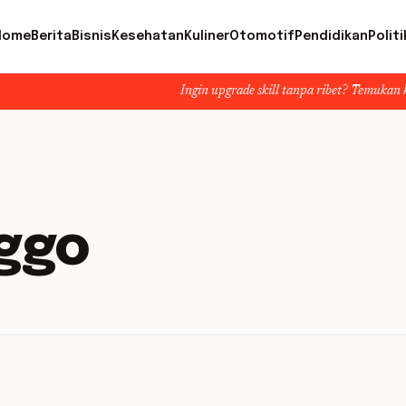
Home
Berita
Bisnis
Kesehatan
Kuliner
Otomotif
Pendidikan
Politi
Ingin upgrade skill tanpa ribet? Temukan kelas seru da
nggo