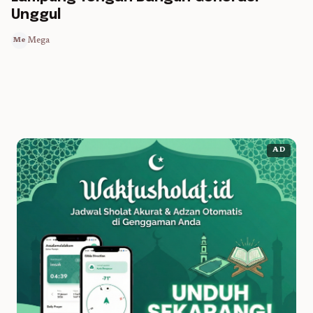
Unggul
Mega
Me
AD