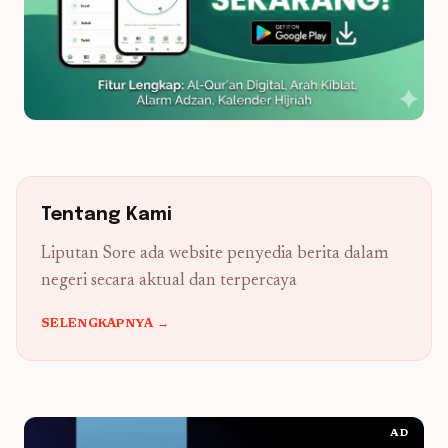
Tentang Kami
Liputan Sore ada website penyedia berita dalam
negeri secara aktual dan terpercaya
SELENGKAPNYA →
AD