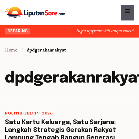
menu
Ingin upgrade skill tanpa ribet? Te
BREAKING
Home
/
dpdgerakanrakyat
dpdgerakanrakya
POLITIK
•
FEB 19, 2026
5 min read
Satu Kartu Keluarga, Satu Sarjana:
Langkah Strategis Gerakan Rakyat
Lampung Tengah Bangun Generasi