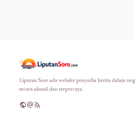
Liputan Sore ada website penyedia berita dalam neg
secara aktual dan terpercaya
public
alternate_email
rss_feed