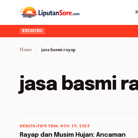
BREAKING
Home
/
jasa basmi rayap
jasa basmi r
BERITA
•
TIPS TRIK
•
NOV 19, 2025
5 min read
Rayap dan Musim Hujan: Ancaman