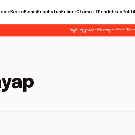
Home
Berita
Bisnis
Kesehatan
Kuliner
Otomotif
Pendidikan
Politi
Ingin upgrade skill tanpa ribet? Temukan kelas s
ayap