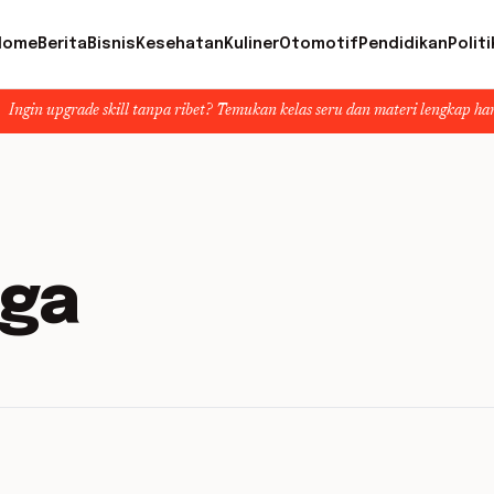
Home
Berita
Bisnis
Kesehatan
Kuliner
Otomotif
Pendidikan
Politi
de skill tanpa ribet? Temukan kelas seru dan materi lengkap hanya di YukBel
rga