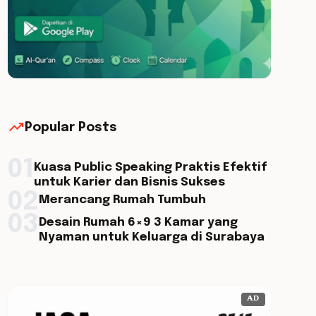
trending_up
Popular Posts
01
Kuasa Public Speaking Praktis Efektif
untuk Karier dan Bisnis Sukses
02
Merancang Rumah Tumbuh
03
Desain Rumah 6×9 3 Kamar yang
Nyaman untuk Keluarga di Surabaya
AD