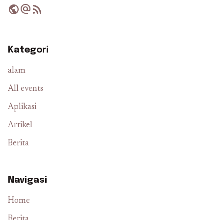
public
alternate_email
rss_feed
Kategori
alam
All events
Aplikasi
Artikel
Berita
Navigasi
Home
Berita