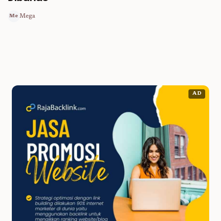
Mega
Me
AD