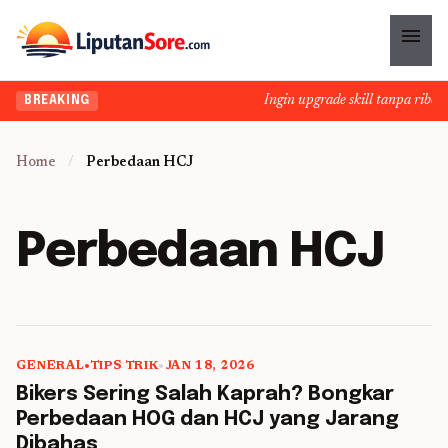
menu
Ingin upgrade skill tanpa ribet?
BREAKING
Home
/
Perbedaan HCJ
Perbedaan HCJ
GENERAL
•
TIPS TRIK
•
JAN 18, 2026
5 min read
Bikers Sering Salah Kaprah? Bongkar
Perbedaan HOG dan HCJ yang Jarang
Dibahas