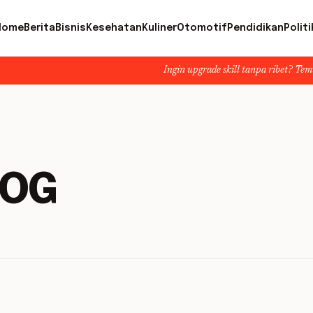
Home
Berita
Bisnis
Kesehatan
Kuliner
Otomotif
Pendidikan
Politi
Ingin upgrade skill tanpa ribet? Temukan kelas s
HOG