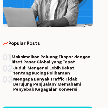
trending_up
Popular Posts
01
Maksimalkan Peluang Ekspor dengan
Riset Pasar Global yang Tepat
02
Judul: Mengenal Lebih Dekat
tentang Kucing Peliharaan
03
Mengapa Banyak Traffic Tidak
Berujung Penjualan? Memahami
Penyebab Kegagalan Konversi