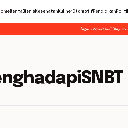
Home
Berita
Bisnis
Kesehatan
Kuliner
Otomotif
Pendidikan
Politi
Ingin upgrade skill tanpa ribet? Temuka
enghadapiSNBT