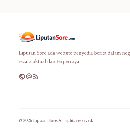
Liputan Sore ada website penyedia berita dalam neg
secara aktual dan terpercaya
public
alternate_email
rss_feed
© 2026 Liputan Sore. All rights reserved.