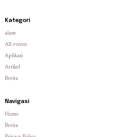
Kategori
alam
All events
Aplikasi
Artikel
Berita
Navigasi
Home
Berita