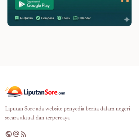
Liputan Sore ada website penyedia berita dalam negeri
secara aktual dan terpercaya
public
alternate_email
rss_feed