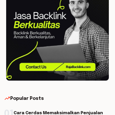
trending_up
Popular Posts
01
Cara Cerdas Memaksimalkan Penjualan