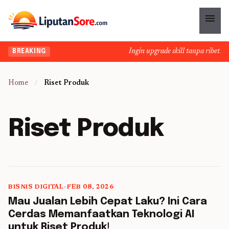
menu
Ingin upgrade skill tanpa ribet? T
BREAKING
Home
/
Riset Produk
Riset Produk
BISNIS DIGITAL
•
FEB 08, 2026
5 min read
Mau Jualan Lebih Cepat Laku? Ini Cara
Cerdas Memanfaatkan Teknologi AI
untuk Riset Produk!