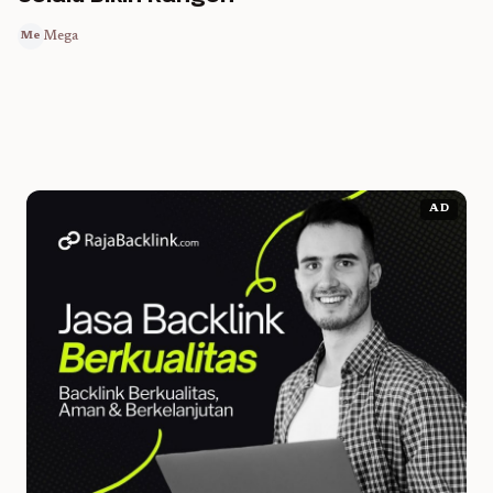
Mega
Me
AD