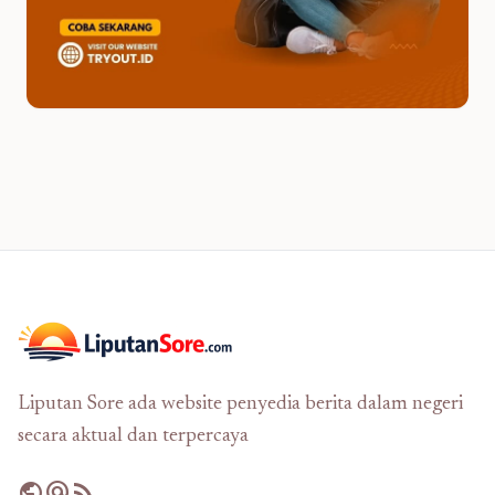
Liputan Sore ada website penyedia berita dalam negeri
secara aktual dan terpercaya
public
alternate_email
rss_feed