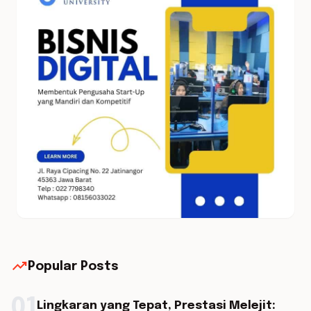
trending_up
Popular Posts
01
Lingkaran yang Tepat, Prestasi Melejit: