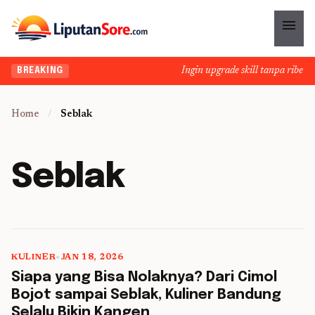
menu
Ingin upgrade skill tanpa ribet? 
BREAKING
Home
/
Seblak
Seblak
KULINER
•
JAN 18, 2026
5 min read
Siapa yang Bisa Nolaknya? Dari Cimol
Bojot sampai Seblak, Kuliner Bandung
Selalu Bikin Kangen