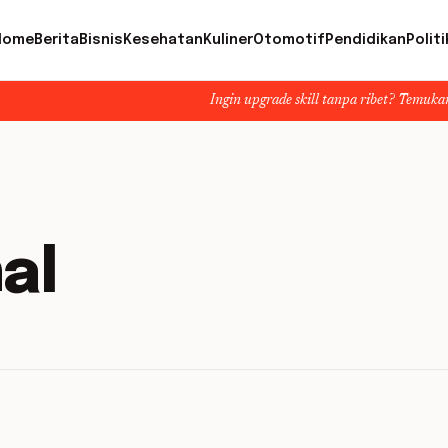
Home
Berita
Bisnis
Kesehatan
Kuliner
Otomotif
Pendidikan
Politi
Ingin upgrade skill tanpa ribet? Temukan kelas seru 
al