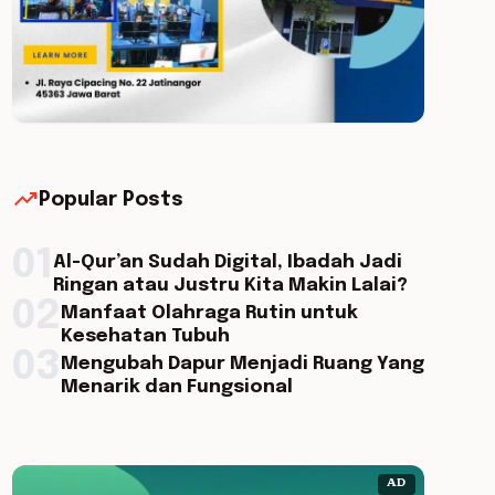
trending_up
Popular Posts
01
Al-Qur’an Sudah Digital, Ibadah Jadi
Ringan atau Justru Kita Makin Lalai?
02
Manfaat Olahraga Rutin untuk
Kesehatan Tubuh
03
Mengubah Dapur Menjadi Ruang Yang
Menarik dan Fungsional
AD