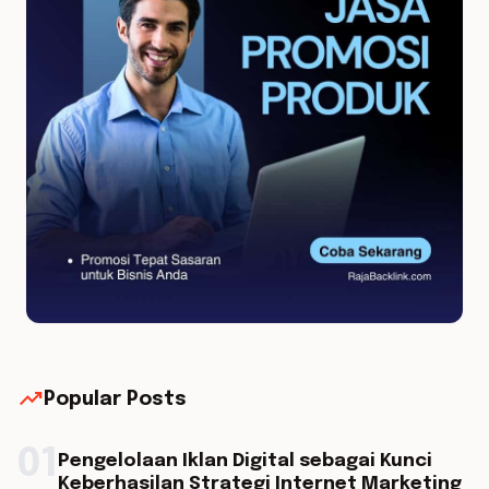
trending_up
Popular Posts
01
Pengelolaan Iklan Digital sebagai Kunci
Keberhasilan Strategi Internet Marketing