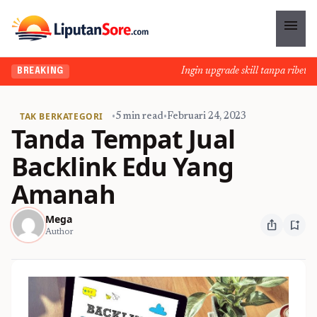
menu
Ingin upgrade skill tanpa ribet? T
BREAKING
TAK BERKATEGORI
•
5 min read
•
Februari 24, 2023
Tanda Tempat Jual
Backlink Edu Yang
Amanah
Mega
ios_share
bookmark_add
Author