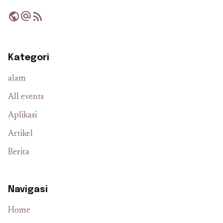
public
alternate_email
rss_feed
Kategori
alam
All events
Aplikasi
Artikel
Berita
Navigasi
Home