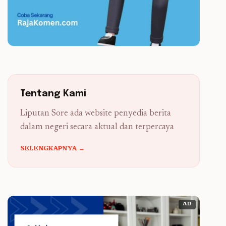
Tentang Kami
Liputan Sore ada website penyedia berita
dalam negeri secara aktual dan terpercaya
SELENGKAPNYA →
AD