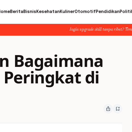
Home
Berita
Bisnis
Kesehatan
Kuliner
Otomotif
Pendidikan
Politi
Ingin upgrade skill tanpa ribet? Temukan kelas seru d
an Bagaimana
Peringkat di
ios_share
bookmark_add