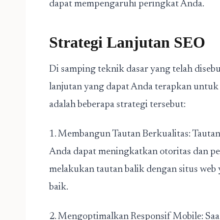
dapat mempengaruhi peringkat Anda.
Strategi Lanjutan SEO
Di samping teknik dasar yang telah diseb
lanjutan yang dapat Anda terapkan untuk
adalah beberapa strategi tersebut:
1. Membangun Tautan Berkualitas: Tautan y
Anda dapat meningkatkan otoritas dan per
melakukan tautan balik dengan situs web 
baik.
2. Mengoptimalkan Responsif Mobile: Saa