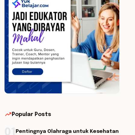
trending_up
Popular Posts
01
Pentingnya Olahraga untuk Kesehatan