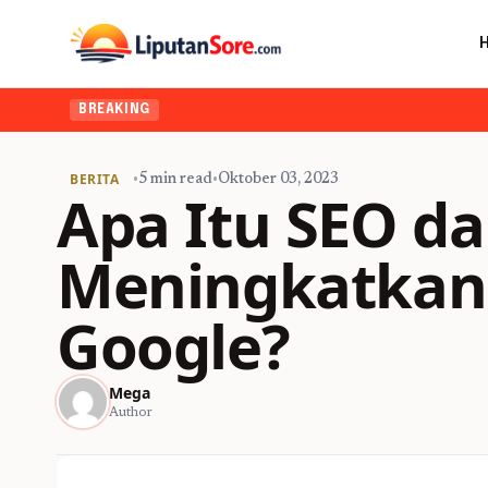
BREAKING
BERITA
•
5 min read
•
Oktober 03, 2023
Apa Itu SEO d
Meningkatkan 
Google?
Mega
Author