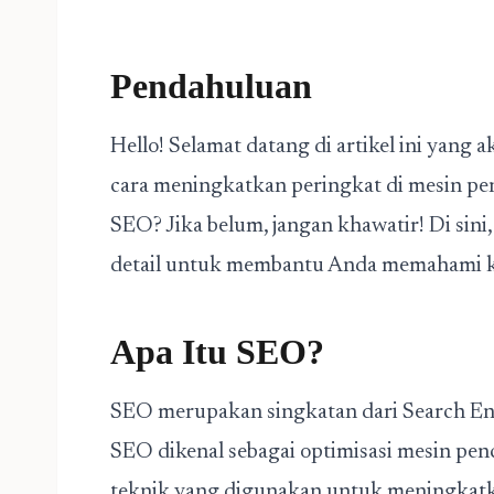
Pendahuluan
Hello! Selamat datang di artikel ini yan
cara meningkatkan peringkat di mesin pe
SEO? Jika belum, jangan khawatir! Di sini
detail untuk membantu Anda memahami ko
Apa Itu SEO?
SEO merupakan singkatan dari Search Eng
SEO dikenal sebagai optimisasi mesin pen
teknik yang digunakan untuk meningkatkan