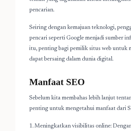
pencarian.
Seiring dengan kemajuan teknologi, peng
pencari seperti Google menjadi sumber in
itu, penting bagi pemilik situs web un
dapat bersaing dalam dunia digital.
Manfaat SEO
Sebelum kita membahas lebih lanjut tenta
penting untuk mengetahui manfaat dari S
1. Meningkatkan visibilitas online: Deng