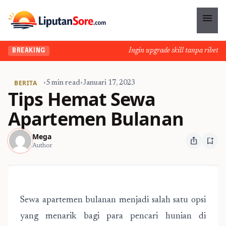
menu
Ingin upgrade skill tanpa ribet? Te
BREAKING
BERITA
•
5 min read
•
Januari 17, 2023
Tips Hemat Sewa
Apartemen Bulanan
Mega
ios_share
bookmark_add
Author
Sewa apartemen bulanan menjadi salah satu opsi
yang menarik bagi para pencari hunian di