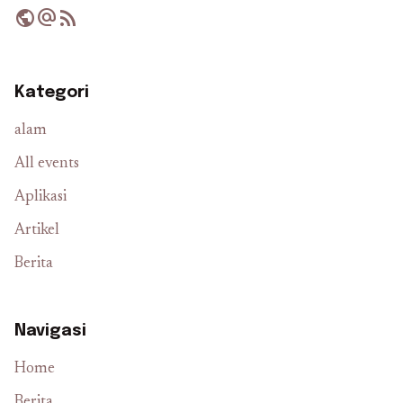
public
alternate_email
rss_feed
Kategori
alam
All events
Aplikasi
Artikel
Berita
Navigasi
Home
Berita