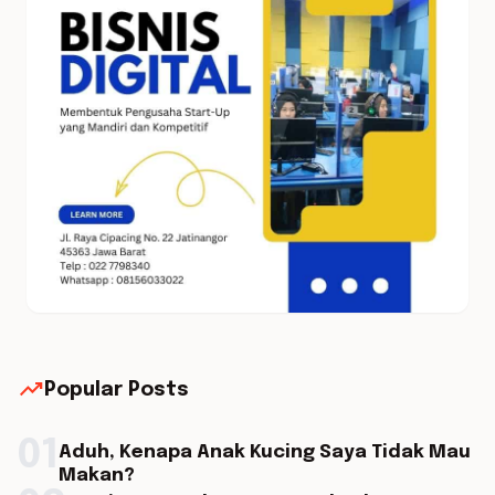
trending_up
Popular Posts
01
Aduh, Kenapa Anak Kucing Saya Tidak Mau
Makan?