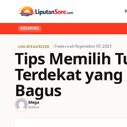
BREAKING
UNCATEGORIZED
•
5 min read
•
September 03, 2025
Tips Memilih 
Terdekat yang
Bagus
Mega
Author