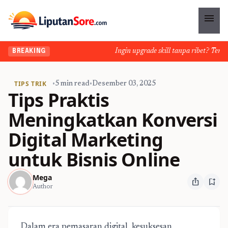
menu
Ingin upgrade skill tanpa ribet? Temukan
BREAKING
TIPS TRIK
•
5 min read
•
Desember 03, 2025
Tips Praktis
Meningkatkan Konversi
Digital Marketing
untuk Bisnis Online
Mega
ios_share
bookmark_add
Author
Dalam era pemasaran digital, kesuksesan