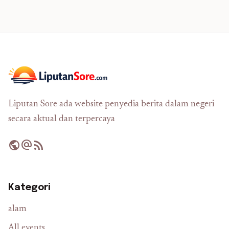
Liputan Sore ada website penyedia berita dalam negeri
secara aktual dan terpercaya
public
alternate_email
rss_feed
Kategori
alam
All events