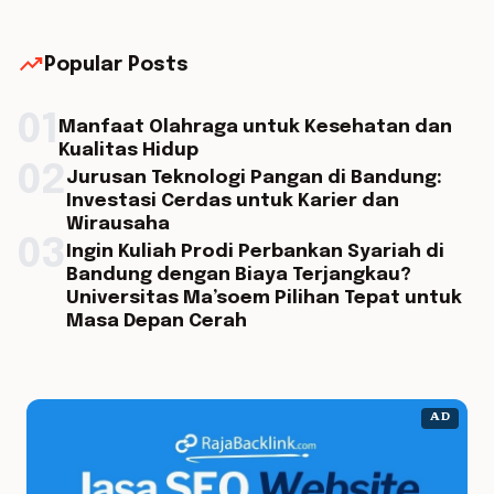
trending_up
Popular Posts
01
Manfaat Olahraga untuk Kesehatan dan
Kualitas Hidup
02
Jurusan Teknologi Pangan di Bandung:
Investasi Cerdas untuk Karier dan
Wirausaha
03
Ingin Kuliah Prodi Perbankan Syariah di
Bandung dengan Biaya Terjangkau?
Universitas Ma’soem Pilihan Tepat untuk
Masa Depan Cerah
AD