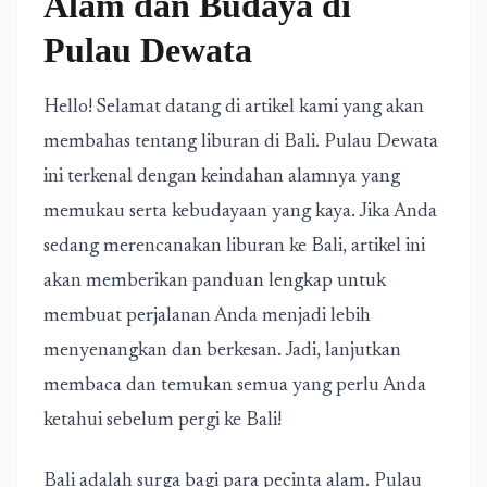
Alam dan Budaya di
Pulau Dewata
Hello! Selamat datang di artikel kami yang akan
membahas tentang liburan di Bali. Pulau Dewata
ini terkenal dengan keindahan alamnya yang
memukau serta kebudayaan yang kaya. Jika Anda
sedang merencanakan liburan ke Bali, artikel ini
akan memberikan panduan lengkap untuk
membuat perjalanan Anda menjadi lebih
menyenangkan dan berkesan. Jadi, lanjutkan
membaca dan temukan semua yang perlu Anda
ketahui sebelum pergi ke Bali!
Bali adalah surga bagi para pecinta alam. Pulau