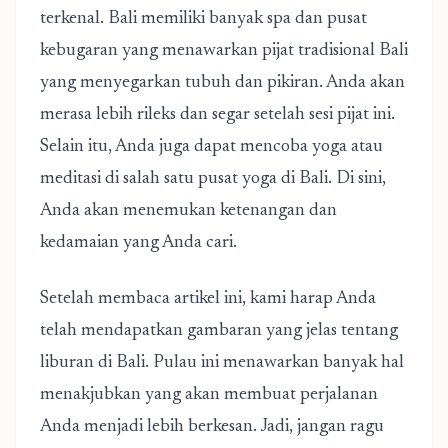
terkenal. Bali memiliki banyak spa dan pusat
kebugaran yang menawarkan pijat tradisional Bali
yang menyegarkan tubuh dan pikiran. Anda akan
merasa lebih rileks dan segar setelah sesi pijat ini.
Selain itu, Anda juga dapat mencoba yoga atau
meditasi di salah satu pusat yoga di Bali. Di sini,
Anda akan menemukan ketenangan dan
kedamaian yang Anda cari.
Setelah membaca artikel ini, kami harap Anda
telah mendapatkan gambaran yang jelas tentang
liburan di Bali. Pulau ini menawarkan banyak hal
menakjubkan yang akan membuat perjalanan
Anda menjadi lebih berkesan. Jadi, jangan ragu