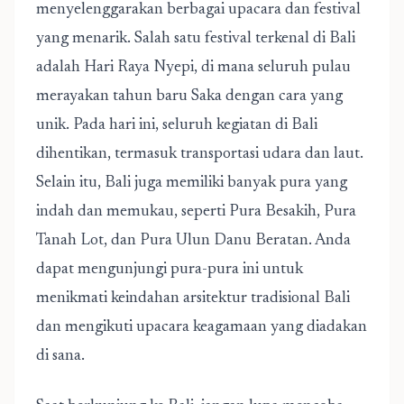
menyelenggarakan berbagai upacara dan festival
yang menarik. Salah satu festival terkenal di Bali
adalah Hari Raya Nyepi, di mana seluruh pulau
merayakan tahun baru Saka dengan cara yang
unik. Pada hari ini, seluruh kegiatan di Bali
dihentikan, termasuk transportasi udara dan laut.
Selain itu, Bali juga memiliki banyak pura yang
indah dan memukau, seperti Pura Besakih, Pura
Tanah Lot, dan Pura Ulun Danu Beratan. Anda
dapat mengunjungi pura-pura ini untuk
menikmati keindahan arsitektur tradisional Bali
dan mengikuti upacara keagamaan yang diadakan
di sana.