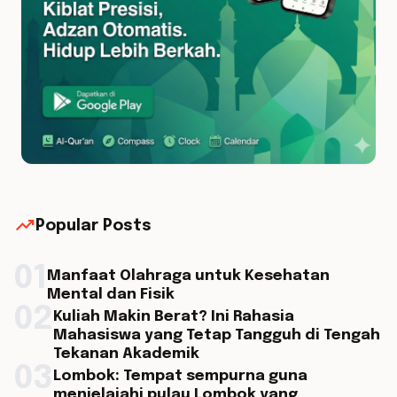
trending_up
Popular Posts
01
Manfaat Olahraga untuk Kesehatan
Mental dan Fisik
02
Kuliah Makin Berat? Ini Rahasia
Mahasiswa yang Tetap Tangguh di Tengah
Tekanan Akademik
03
Lombok: Tempat sempurna guna
menjelajahi pulau Lombok yang