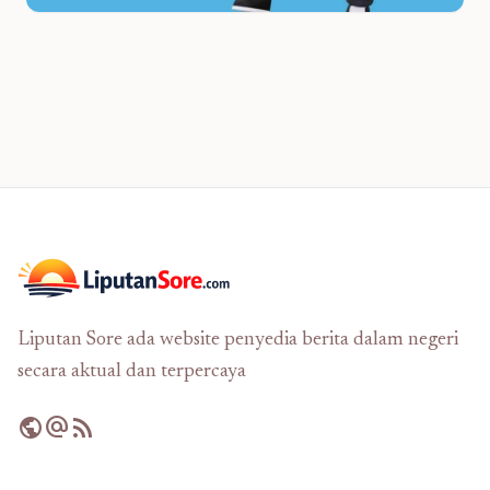
Liputan Sore ada website penyedia berita dalam negeri
secara aktual dan terpercaya
public
alternate_email
rss_feed