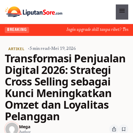
menu
Ingin upgrade skill tanpa ribet? Temukan 
BREAKING
ARTIKEL
•
5 min read
•
Mei 19, 2026
Transformasi Penjualan
Digital 2026: Strategi
Cross Selling sebagai
Kunci Meningkatkan
Omzet dan Loyalitas
Pelanggan
Mega
ios_share
bookmark_add
Author