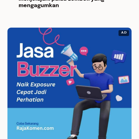
mengagumkan
AD