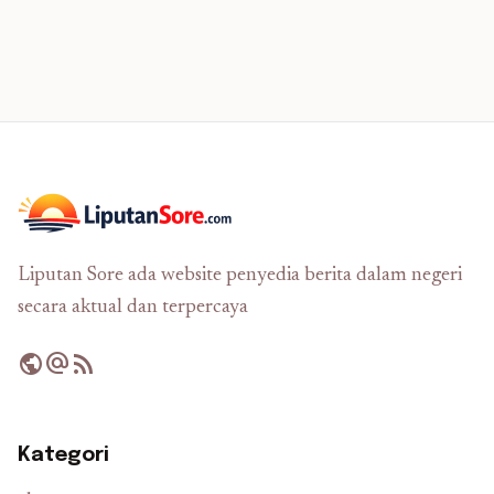
Liputan Sore ada website penyedia berita dalam negeri
secara aktual dan terpercaya
public
alternate_email
rss_feed
Kategori