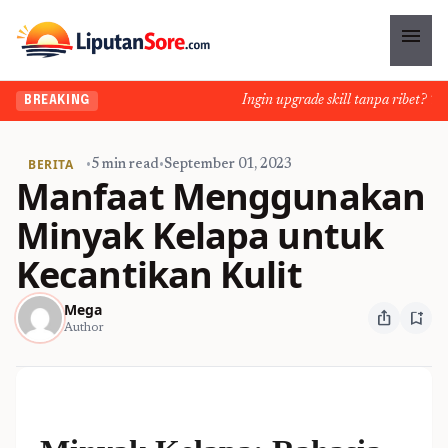
menu
Ingin upgrade skill tanpa ribet? Temuk
BREAKING
BERITA
•
5 min read
•
September 01, 2023
Manfaat Menggunakan
Minyak Kelapa untuk
Kecantikan Kulit
Mega
ios_share
bookmark_add
Author