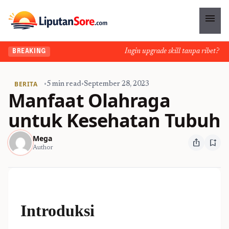
menu
Ingin upgrade skill tanpa ribet? Temu
BREAKING
BERITA
•
5 min read
•
September 28, 2023
Manfaat Olahraga
untuk Kesehatan Tubuh
Mega
ios_share
bookmark_add
Author
Introduksi