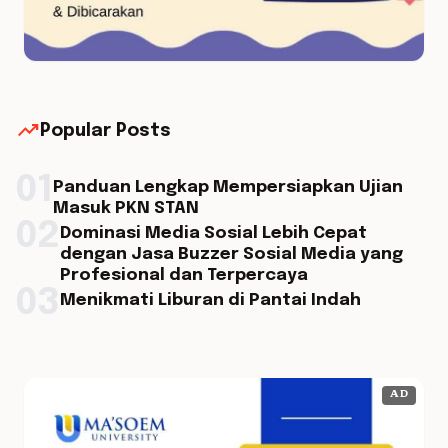
trending_up
Popular Posts
01
Panduan Lengkap Mempersiapkan Ujian
Masuk PKN STAN
02
Dominasi Media Sosial Lebih Cepat
dengan Jasa Buzzer Sosial Media yang
Profesional dan Terpercaya
03
Menikmati Liburan di Pantai Indah
AD