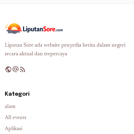
Liputan Sore ada website penyedia berita dalam negeri
secara aktual dan terpercaya
public
alternate_email
rss_feed
Kategori
alam
All events
Aplikasi