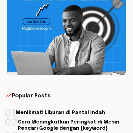
trending_up
Popular Posts
01
Menikmati Liburan di Pantai Indah
02
Cara Meningkatkan Peringkat di Mesin
Pencari Google dengan {keyword}