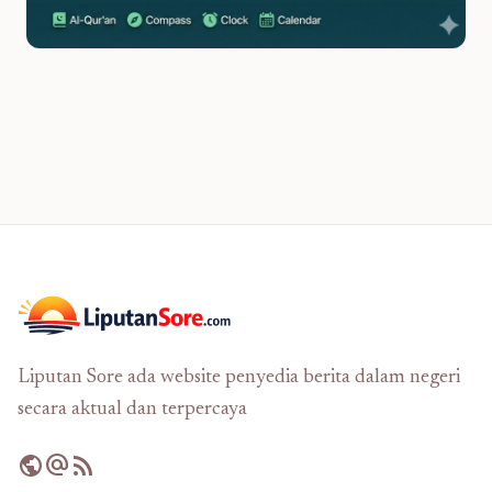
Liputan Sore ada website penyedia berita dalam negeri
secara aktual dan terpercaya
public
alternate_email
rss_feed