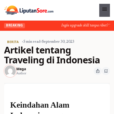
menu
Ingin upgrade skill tanpa ribet? Temuk
BREAKING
BERITA
•
5 min read
•
September 30, 2023
Artikel tentang
Traveling di Indonesia
Mega
ios_share
bookmark_add
Author
Keindahan Alam