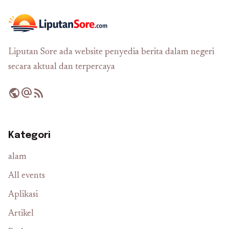
Liputan Sore ada website penyedia berita dalam negeri
secara aktual dan terpercaya
public
alternate_email
rss_feed
Kategori
alam
All events
Aplikasi
Artikel