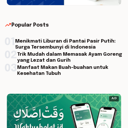
trending_up
Popular Posts
01
Menikmati Liburan di Pantai Pasir Putih:
Surga Tersembunyi di Indonesia
02
Trik Mudah dalam Memasak Ayam Goreng
yang Lezat dan Gurih
03
Manfaat Makan Buah-buahan untuk
Kesehatan Tubuh
AD