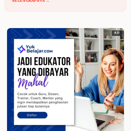
SELENGKAPNYA →
AD