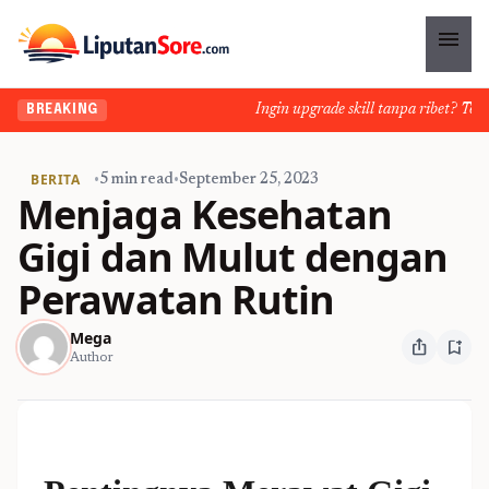
menu
Ingin upgrade skill tanpa ribet? Temuka
BREAKING
BERITA
•
5 min read
•
September 25, 2023
Menjaga Kesehatan
Gigi dan Mulut dengan
Perawatan Rutin
Mega
ios_share
bookmark_add
Author